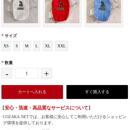
*
サイズ
XS
S
M
L
XL
XXL
*
数量
-
+
カートへ入れる
すぐ購入する
【
安心・迅速・高品質なサービスについて
】
COZAKA.NETでは、お客様に安心してご利用いただけるショッピン
グ環境を提供しております。