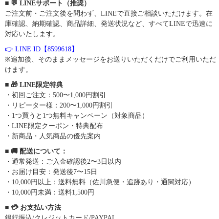
■ 💬 LINEサポート（推奨）
ご注文前・ご注文後を問わず、LINEで直接ご相談いただけます。在
庫確認、納期確認、商品詳細、発送状況など、すべてLINEで迅速に
対応いたします。
👉 LINE ID【8599618】
※追加後、そのままメッセージをお送りいただくだけでご利用いただ
けます。
■ 🎁 LINE限定特典
・初回ご注文：500〜1,000円割引
・リピーター様：200〜1,000円割引
・1つ買うと1つ無料キャンペーン（対象商品）
・LINE限定クーポン・特典配布
・新商品・人気商品の優先案内
■ 🚚 配送について：
・通常発送：ご入金確認後2〜3日以内
・お届け目安：発送後7〜15日
・10,000円以上：送料無料（佐川急便・追跡あり・通関対応）
・10,000円未満：送料1,500円
■ 💳 お支払い方法
銀行振込/クレジットカード/PAYPAL