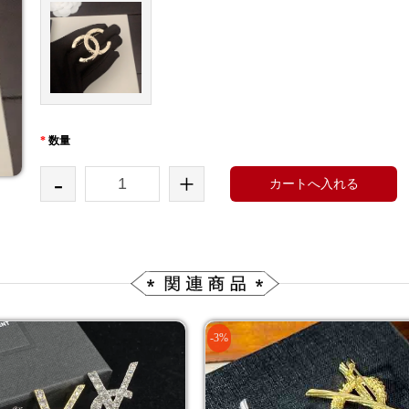
*
数量
-
+
カートへ入れる
-3%