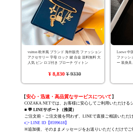
vuitton 欧米風 ブランド 海外販売 ファッション
Loewe
アクセサリー 字母 ロック 鍵 合金 送料無料 大
ファッシ
人気 ピン ロゴ付き ブローチ ヴィトン
ー 装身具
¥ 8,830
¥ 9330
【
安心・迅速・高品質なサービスについて
】
COZAKA.NETでは、お客様に安心してご利用いただけ
■ 💬 LINEサポート（推奨）
ご注文前・ご注文後を問わず、LINEで直接ご相談いただ
👉 LINE ID【8599618】
※追加後、そのままメッセージをお送りいただくだけでご