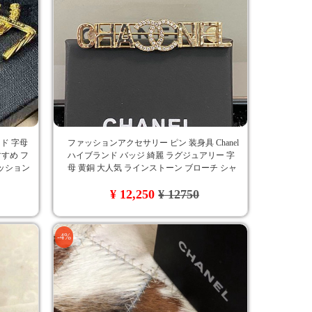
ド 字母
ファッションアクセサリー ピン 装身具 Chanel
すすめ フ
ハイブランド バッジ 綺麗 ラグジュアリー 字
ッション
母 黄銅 大人気 ラインストーン ブローチ シャ
ネル オールマッチ ロゴ付き 送料無料
¥ 12,250
¥ 12750
-4%