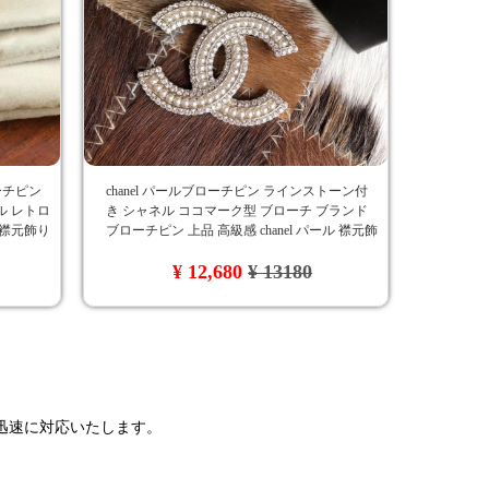
ローチピン
chanel パールブローチピン ラインストーン付
ル レトロ
き シャネル ココマーク型 ブローチ ブランド
 襟元飾り
ブローチピン 上品 高級感 chanel パール 襟元飾
スタイリ
り 真珠 chanel ラインストーン テンペラメント
¥ 12,680
¥ 13180
ccマーク アクセサリー 飾り
で迅速に対応いたします。