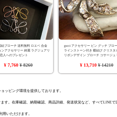
 中国結ブローチ 送料無料 ロエベ 合金
gucci アクセサリー ピン グッチ ブ
ョンアクセサリー 綺麗 ラグジュアリ
ラインストーン付き 蝶結び クリスタ
 恋人へのプレゼント
リボンデザイン ブローチ コサージュ
贅沢風 上品 人気アイテム キラキラ 
¥ 7,760
¥ 8260
¥ 13,710
¥ 14210
ッシュ レディースプレゼント
るショッピング環境を提供しております。
けます。在庫確認、納期確認、商品詳細、発送状況など、すべてLINE
利用いただけます。