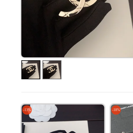
-13%
-18%