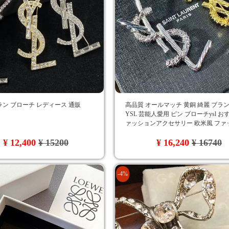
ン ブローチ レディース 通販
高品質 オールマッチ 黄銅 綺麗 ブラン
YSL 芸能人愛用 ピン ブローチysl お
ァッションアクセサリー 欧米風 ファ
アクセサリー ロゴ付き
¥ 12,400
¥ 15200
¥ 16,240
¥ 16740
-4%