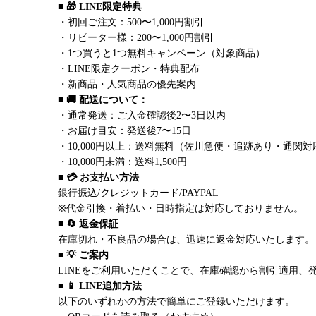
■ 🎁 LINE限定特典
・初回ご注文：500〜1,000円割引
・リピーター様：200〜1,000円割引
・1つ買うと1つ無料キャンペーン（対象商品）
・LINE限定クーポン・特典配布
・新商品・人気商品の優先案内
■ 🚚 配送について：
・通常発送：ご入金確認後2〜3日以内
・お届け目安：発送後7〜15日
・10,000円以上：送料無料（佐川急便・追跡あり・通関対
・10,000円未満：送料1,500円
■ 💳 お支払い方法
銀行振込/クレジットカード/PAYPAL
※代金引換・着払い・日時指定は対応しておりません。
■ 🔄 返金保証
在庫切れ・不良品の場合は、迅速に返金対応いたします。
■ 💡 ご案内
LINEをご利用いただくことで、在庫確認から割引適用、
■ 📱 LINE追加方法
以下のいずれかの方法で簡単にご登録いただけます。