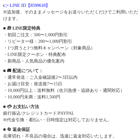
👉 LINE ID【8599618】
※追加後、そのままメッセージをお送りいただくだけでご利用いただ
けます。
■ 🎁 LINE限定特典
・初回ご注文：500〜1,000円割引
・リピーター様：200〜1,000円割引
・1つ買うと1つ無料キャンペーン（対象商品）
・LINE限定クーポン・特典配布
・新商品・人気商品の優先案内
■ 🚚 配送について：
・通常発送：ご入金確認後2〜3日以内
・お届け目安：発送後7〜15日
・10,000円以上：送料無料（佐川急便・追跡あり・通関対応）
・10,000円未満：送料1,500円
■ 💳 お支払い方法
銀行振込/クレジットカード/PAYPAL
※代金引換・着払い・日時指定は対応しておりません。
■ 🔄 返金保証
在庫切れ・不良品の場合は、迅速に返金対応いたします。