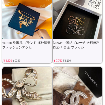
vuitton 欧米風 ブランド 海外販売
Loewe 中国結ブローチ 送料無料
ファッションアクセ
ロエベ 合金 ファッシ
¥ 8,830
¥ 9330
¥ 7,760
¥ 8260