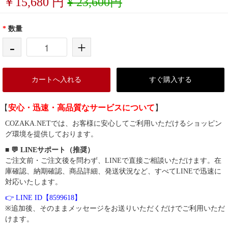
￥
15,680
円
¥ 23,600円
*
数量
-
+
カートへ入れる
すぐ購入する
【
安心・迅速・高品質なサービスについて
】
COZAKA.NETでは、お客様に安心してご利用いただけるショッピン
グ環境を提供しております。
■ 💬 LINEサポート（推奨）
ご注文前・ご注文後を問わず、LINEで直接ご相談いただけます。在
庫確認、納期確認、商品詳細、発送状況など、すべてLINEで迅速に
対応いたします。
👉 LINE ID【8599618】
※追加後、そのままメッセージをお送りいただくだけでご利用いただ
けます。