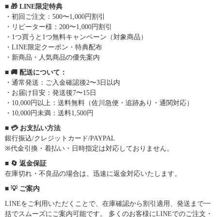
■ 🎁 LINE限定特典
・初回ご注文：500〜1,000円割引
・リピーター様：200〜1,000円割引
・1つ買うと1つ無料キャンペーン（対象商品）
・LINE限定クーポン・特典配布
・新商品・人気商品の優先案内
■ 🚚 配送について：
・通常発送：ご入金確認後2〜3日以内
・お届け目安：発送後7〜15日
・10,000円以上：送料無料（佐川急便・追跡あり・通関対応）
・10,000円未満：送料1,500円
■ 💳 お支払い方法
銀行振込/クレジットカード/PAYPAL
※代金引換・着払い・日時指定は対応しておりません。
■ 🔄 返金保証
在庫切れ・不良品の場合は、迅速に返金対応いたします。
■ 💡 ご案内
LINEをご利用いただくことで、在庫確認から割引適用、発送まで一
括でスムーズにご案内可能です。 多くのお客様にLINEでのご注文・