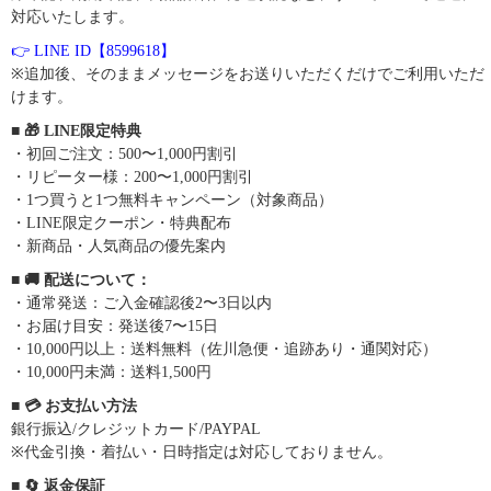
対応いたします。
👉 LINE ID【8599618】
※追加後、そのままメッセージをお送りいただくだけでご利用いただ
けます。
■ 🎁 LINE限定特典
・初回ご注文：500〜1,000円割引
・リピーター様：200〜1,000円割引
・1つ買うと1つ無料キャンペーン（対象商品）
・LINE限定クーポン・特典配布
・新商品・人気商品の優先案内
■ 🚚 配送について：
・通常発送：ご入金確認後2〜3日以内
・お届け目安：発送後7〜15日
・10,000円以上：送料無料（佐川急便・追跡あり・通関対応）
・10,000円未満：送料1,500円
■ 💳 お支払い方法
銀行振込/クレジットカード/PAYPAL
※代金引換・着払い・日時指定は対応しておりません。
■ 🔄 返金保証