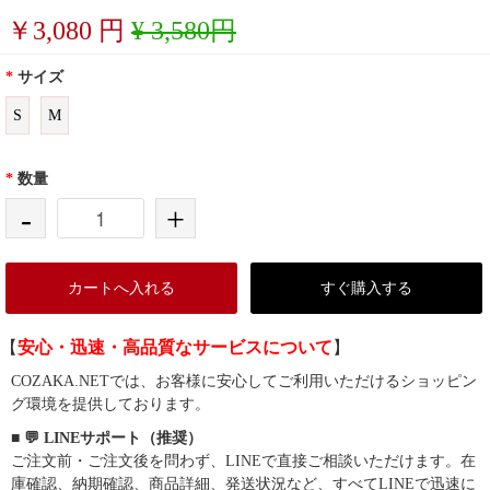
￥
3,080
円
¥ 3,580円
*
サイズ
S
M
*
数量
-
+
カートへ入れる
すぐ購入する
【
安心・迅速・高品質なサービスについて
】
COZAKA.NETでは、お客様に安心してご利用いただけるショッピン
グ環境を提供しております。
■ 💬 LINEサポート（推奨）
ご注文前・ご注文後を問わず、LINEで直接ご相談いただけます。在
庫確認、納期確認、商品詳細、発送状況など、すべてLINEで迅速に