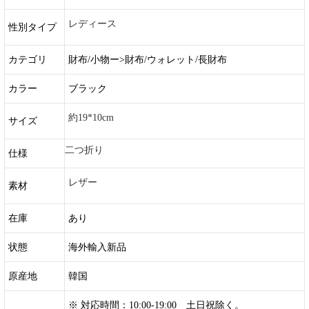
レディース
性別タイプ
カテゴリ
財布/小物ー>財布/ウォレット/長財布
カラー
ブラック
約19*10cm
サイズ
二つ折り
仕様
レザー
素材
在庫
あり
状態
海外輸入新品
原産地
韓国
※ 対応時間：10:00-19:00 土日祝除く。