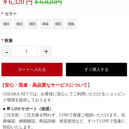
￥
6,320
円
¥ 6,820円
*
カラー
001
002
003
004
005
006
*
数量
-
+
カートへ入れる
すぐ購入する
【
安心・迅速・高品質なサービスについて
】
COZAKA.NETでは、お客様に安心してご利用いただけるショッピン
グ環境を提供しております。
■ 💬 LINEサポート（推奨）
ご注文前・ご注文後を問わず、LINEで直接ご相談いただけます。在
庫確認、納期確認、商品詳細、発送状況など、すべてLINEで迅速に
対応いたします。