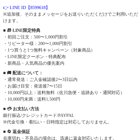
👉 LINE ID【8599618】
※追加後、そのままメッセージをお送りいただくだけでご利用いただ
けます。
■ 🎁 LINE限定特典
・初回ご注文：500〜1,000円割引
・リピーター様：200〜1,000円割引
・1つ買うと1つ無料キャンペーン（対象商品）
・LINE限定クーポン・特典配布
・新商品・人気商品の優先案内
■ 🚚 配送について：
・通常発送：ご入金確認後2〜3日以内
・お届け目安：発送後7〜15日
・10,000円以上：送料無料（佐川急便・追跡あり・通関対応）
・10,000円未満：送料1,500円
■ 💳 お支払い方法
銀行振込/クレジットカード/PAYPAL
※代金引換・着払い・日時指定は対応しておりません。
■ 🔄 返金保証
在庫切れ・不良品の場合は、迅速に返金対応いたします。