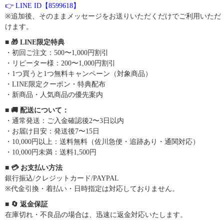
👉 LINE ID【8599618】
※追加後、そのままメッセージをお送りいただくだけでご利用いただ
けます。
■ 🎁 LINE限定特典
・初回ご注文：500〜1,000円割引
・リピーター様：200〜1,000円割引
・1つ買うと1つ無料キャンペーン（対象商品）
・LINE限定クーポン・特典配布
・新商品・人気商品の優先案内
■ 🚚 配送について：
・通常発送：ご入金確認後2〜3日以内
・お届け目安：発送後7〜15日
・10,000円以上：送料無料（佐川急便・追跡あり・通関対応）
・10,000円未満：送料1,500円
■ 💳 お支払い方法
銀行振込/クレジットカード/PAYPAL
※代金引換・着払い・日時指定は対応しておりません。
■ 🔄 返金保証
在庫切れ・不良品の場合は、迅速に返金対応いたします。