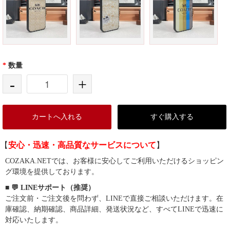
*
数量
-
+
カートへ入れる
すぐ購入する
【
安心・迅速・高品質なサービスについて
】
COZAKA.NETでは、お客様に安心してご利用いただけるショッピン
グ環境を提供しております。
■ 💬 LINEサポート（推奨）
ご注文前・ご注文後を問わず、LINEで直接ご相談いただけます。在
庫確認、納期確認、商品詳細、発送状況など、すべてLINEで迅速に
対応いたします。