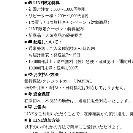
■ 🎁 LINE限定特典
・初回ご注文：500〜1,000円割引
・リピーター様：200〜1,000円割引
・1つ買うと1つ無料キャンペーン（対象商品）
・LINE限定クーポン・特典配布
・新商品・人気商品の優先案内
■ 🚚 配送について：
・通常発送：ご入金確認後2〜3日以内
・お届け目安：発送後7〜15日
・10,000円以上：送料無料（佐川急便・追跡あり・通関対
・10,000円未満：送料1,500円
■ 💳 お支払い方法
銀行振込/クレジットカード/PAYPAL
※代金引換・着払い・日時指定は対応しておりません。
■ 🔄 返金保証
在庫切れ・不良品の場合は、迅速に返金対応いたします。
■ 💡 ご案内
LINEをご利用いただくことで、在庫確認から割引適用、
■ 📱 LINE追加方法
以下のいずれかの方法で簡単にご登録いただけます。