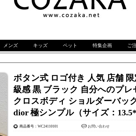
メンズ
キッズ
ペット
特集企画
ご
ボタン式 ロゴ付き 人気 店舗 限
級感 黒 ブラック 自分へのプレゼ
クロスボディ ショルダーバッグ
dior 極シンプル（サイズ：13.5
商品番号：WC24110101
お問い合わせ