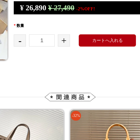
¥
26,890
¥ 27,490
-2%OFF!
*
数量
-
+
カートへ入れる
-32%