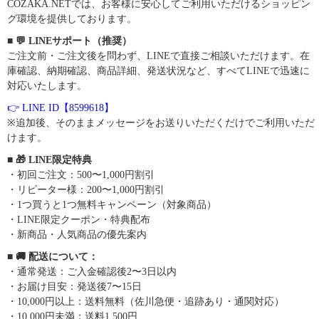
COZAKA.NETでは、お客様に安心してご利用いただけるショッピン
グ環境を提供しております。
■ 💬 LINEサポート（推奨）
ご注文前・ご注文後を問わず、LINEで直接ご相談いただけます。在
庫確認、納期確認、商品詳細、発送状況など、すべてLINEで迅速に
対応いたします。
👉 LINE ID【8599618】
※追加後、そのままメッセージをお送りいただくだけでご利用いただ
けます。
■ 🎁 LINE限定特典
・初回ご注文：500〜1,000円割引
・リピーター様：200〜1,000円割引
・1つ買うと1つ無料キャンペーン（対象商品）
・LINE限定クーポン・特典配布
・新商品・人気商品の優先案内
■ 🚚 配送について：
・通常発送：ご入金確認後2〜3日以内
・お届け目安：発送後7〜15日
・10,000円以上：送料無料（佐川急便・追跡あり・通関対応）
・10,000円未満：送料1,500円