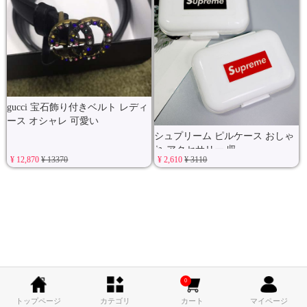
gucci 宝石飾り付きベルト レディ
ース オシャレ 可愛い
シュプリーム ピルケース おしゃ
れ アクセサリー 収
¥ 12,870
¥ 13370
¥ 2,610
¥ 3110
0
トップページ
カテゴリ
カート
マイページ