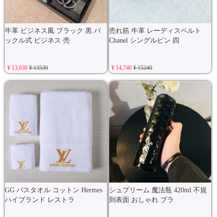
牛革 ビジネス風 ブラック 黒 バ
売れ筋 牛革 レーディスベルト
ックル式 ビジネス 売
Chanel シングルピン 四
¥ 13,030
¥ 13530
¥ 14,740
¥ 15240
GG バスタオル コットン Hermes
シュプリーム 魔法瓶 420ml 不規
ハイブランド レストラ
則表面 おしゃれ ブラ