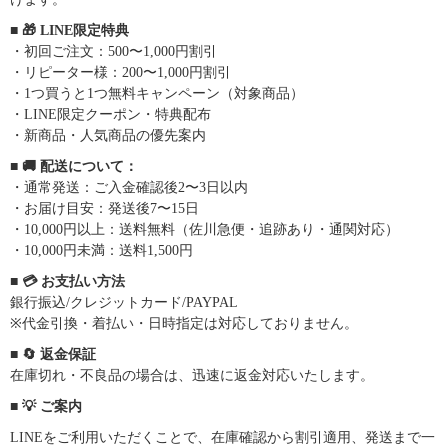
■ 🎁 LINE限定特典
・初回ご注文：500〜1,000円割引
・リピーター様：200〜1,000円割引
・1つ買うと1つ無料キャンペーン（対象商品）
・LINE限定クーポン・特典配布
・新商品・人気商品の優先案内
■ 🚚 配送について：
・通常発送：ご入金確認後2〜3日以内
・お届け目安：発送後7〜15日
・10,000円以上：送料無料（佐川急便・追跡あり・通関対応）
・10,000円未満：送料1,500円
■ 💳 お支払い方法
銀行振込/クレジットカード/PAYPAL
※代金引換・着払い・日時指定は対応しておりません。
■ 🔄 返金保証
在庫切れ・不良品の場合は、迅速に返金対応いたします。
■ 💡 ご案内
LINEをご利用いただくことで、在庫確認から割引適用、発送まで一