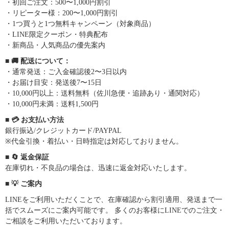
・初回ご注文：500〜1,000円割引
・リピーター様：200〜1,000円割引
・1つ買うと1つ無料キャンペーン（対象商品）
・LINE限定クーポン・特典配布
・新商品・人気商品の優先案内
■ 🚚 配送について：
・通常発送：ご入金確認後2〜3日以内
・お届け目安：発送後7〜15日
・10,000円以上：送料無料（佐川急便・追跡あり・通関対応）
・10,000円未満：送料1,500円
■ 💳 お支払い方法
銀行振込/クレジットカード/PAYPAL
※代金引換・着払い・日時指定は対応しておりません。
■ 🔄 返金保証
在庫切れ・不良品の場合は、迅速に返金対応いたします。
■ 💡 ご案内
LINEをご利用いただくことで、在庫確認から割引適用、発送まで一
括でスムーズにご案内可能です。 多くのお客様にLINEでのご注文・
ご相談をご利用いただいております。