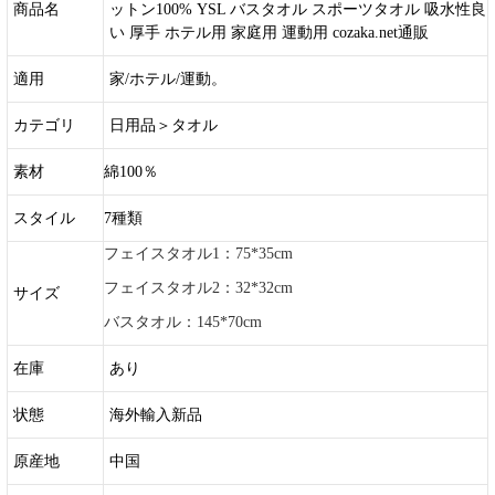
商品名
ットン100% YSL バスタオル スポーツタオル 吸水性良
い 厚手 ホテル用 家庭用 運動用 cozaka.net通販
適用
家/ホテル/運動。
カテゴリ
日用品＞タオル
素材
綿100％
スタイル
7種類
フェイスタオル1：75*35cm
フェイスタオル2：32*32cm
サイズ
バスタオル：145*70cm
在庫
あり
状態
海外輸入新品
原産地
中国