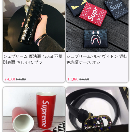
シュプリーム 魔法瓶 420ml 不規
シュプリーム×ルイヴィトン 運転
則表面 おしゃれ ブラ
免許証ケース オシ
¥ 4,080
¥ 4580
¥ 3,890
¥ 4390