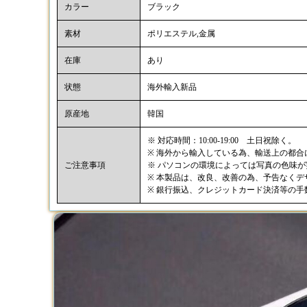
カラー
ブラック
素材
ポリエステル,金属
在庫
あり
状態
海外輸入新品
原産地
韓国
※ 対応時間：10:00-19:00 土日祝除く。
※ 海外から輸入している為、輸送上の都
ご注意事項
※ パソコンの環境によっては写真の色味
※ 本製品は、改良、改善の為、予告なく
※ 銀行振込、クレジットカード決済等の