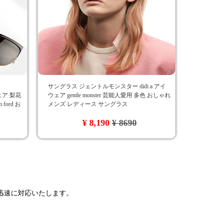
サングラス ジェントルモンスター didi a アイ
イウェア 梨花
ウェア gentle monster 芸能人愛用 多色 おしゃれ
ord お
メンズ レディース サングラス
安 海外
¥ 8,190
¥ 8690
で迅速に対応いたします。