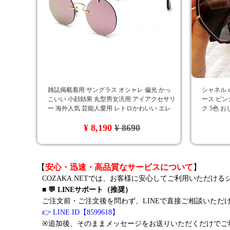
​雑誌掲載着用 サングラス オシャレ 偏光 かっ
シャネル c
こいい 小顔効果 丸型男女汎用 アイアクセサリ
ース ピン
ー 海外人気 芸能人愛用 レトロかわいい エレ
ク 5色 
ガント 上品 軽量 レディース メンズ 軽いサン
イブ 新品
¥ 8,190
¥ 8690
グラス
【
安心・迅速・高品質なサービスについて
】
COZAKA.NETでは、お客様に安心してご利用いただけ
■ 💬 LINEサポート（推奨）
ご注文前・ご注文後を問わず、LINEで直接ご相談いただ
👉 LINE ID【8599618】
※追加後、そのままメッセージをお送りいただくだけでご