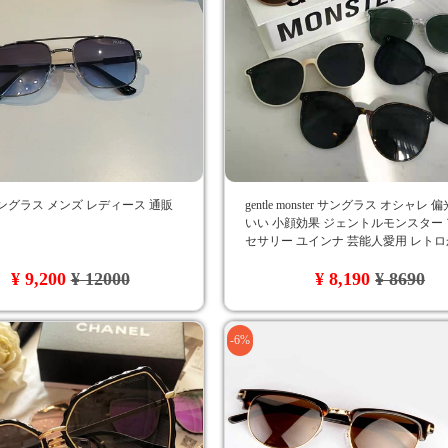
ングラス メンズ レディース 通販
gentle monster サングラス オシャレ 
いい 小顔効果 ジェントルモンスター
セサリー ユインナ 芸能人愛用 レト
エレガント 上品 レディース
¥ 9,200
¥ 12000
¥ 8,190
¥ 8690
-6%