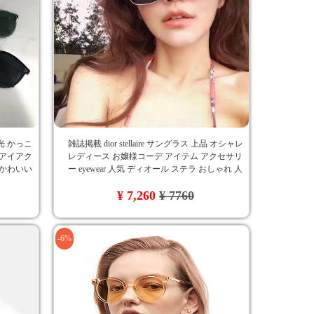
偏光 かっこ
雑誌掲載 dior stellaire サングラス 上品 オシャレ
 アイアク
レディース お嬢様コーデ アイテム アクセサリ
ロかわいい
ー eyewear 人気 ディオール ステラ おしゃれ 人
気 ファッション 旅行 ドライブ メガネ
¥ 7,260
¥ 7760
-6%