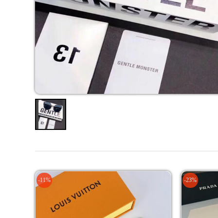
-11%
-23%