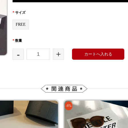
*
サイズ
FREE
*
数量
-
+
カートへ入れる
-6%