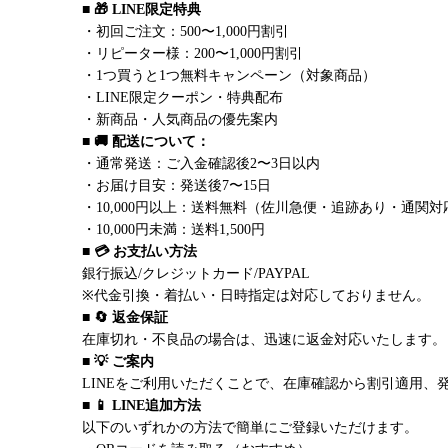
■ 🎁 LINE限定特典
・初回ご注文：500〜1,000円割引
・リピーター様：200〜1,000円割引
・1つ買うと1つ無料キャンペーン（対象商品）
・LINE限定クーポン・特典配布
・新商品・人気商品の優先案内
■ 🚚 配送について：
・通常発送：ご入金確認後2〜3日以内
・お届け目安：発送後7〜15日
・10,000円以上：送料無料（佐川急便・追跡あり・通関対
・10,000円未満：送料1,500円
■ 💳 お支払い方法
銀行振込/クレジットカード/PAYPAL
※代金引換・着払い・日時指定は対応しておりません。
■ 🔄 返金保証
在庫切れ・不良品の場合は、迅速に返金対応いたします。
■ 💡 ご案内
LINEをご利用いただくことで、在庫確認から割引適用、
■ 📱 LINE追加方法
以下のいずれかの方法で簡単にご登録いただけます。