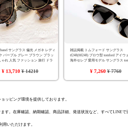
hanel サングラス 偏光 メガネ レディ
雑誌掲載 トムフォード サングラス
ク パープル グレー ブラウン ブラッ
tf248(ft0248) ブロウ型 tomford ア
おしゃれ 人気 ファッション 旅行 ドラ
海外セレブ 愛用モデル サングラス tom f
未使用
しゃれ 偏光 レディース用 メンズ用 激
¥ 13,710
¥ 14210
¥ 7,260
¥ 7760
輸入通販
るショッピング環境を提供しております。
けます。在庫確認、納期確認、商品詳細、発送状況など、すべてLINE
利用いただけます。