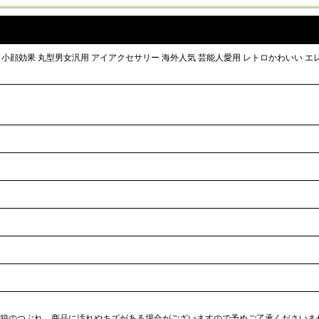
 小顔効果 丸型男女汎用 アイアクセサリー 海外人気 芸能人愛用 レトロかわいい エレ
外箱のつぶれ、商品に汚れやキズがある場合がございますので予めご了承くださいま