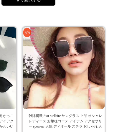
-6%
偏光 かっこ
雑誌掲載 dior stellaire サングラス 上品 オシャレ
 アイアク
レディース お嬢様コーデ アイテム アクセサリ
ロかわいい
ー eyewear 人気 ディオール ステラ おしゃれ 人
気 ファッション 旅行 ドライブ メガネ