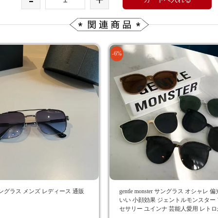
-6%
ングラス メンズ レディース 通販
gentle monster サングラス オシャレ 
いい 小顔効果 ジェントルモンスター
セサリー ユインナ 芸能人愛用 レト
エレガント 上品 レディース