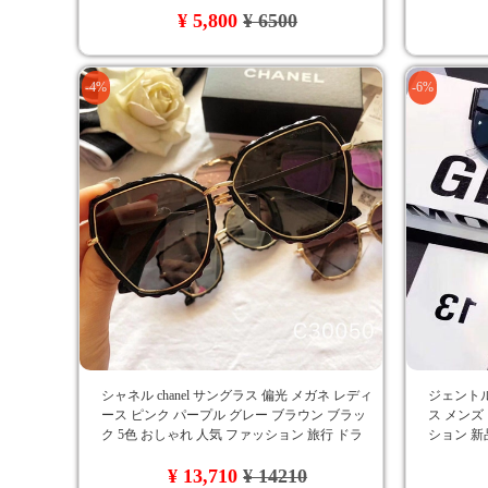
¥ 5,800
¥ 6500
-4%
-6%
シャネル chanel サングラス 偏光 メガネ レディ
ジェントルモ
ース ピンク パープル グレー ブラウン ブラッ
ス メンズ
ク 5色 おしゃれ 人気 ファッション 旅行 ドラ
ション 新
イブ 新品未使用
¥ 13,710
¥ 14210