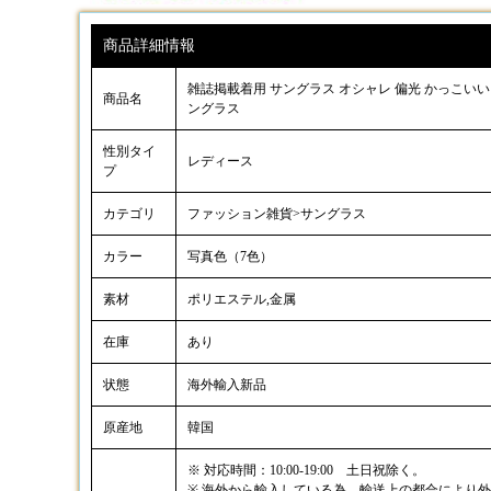
商品詳細情報
雑誌掲載着用 サングラス オシャレ 偏光 かっこいい
商品名
ングラス
性別タイ
レディース
プ
カテゴリ
ファッション雑貨>サングラス
カラー
写真色（7色）
素材
ポリエステル,金属
在庫
あり
状態
海外輸入新品
原産地
韓国
※ 対応時間：10:00-19:00 土日祝除く。
※ 海外から輸入している為、輸送上の都合により