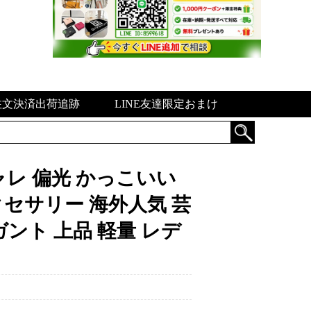
注文決済出荷追跡
LINE友達限定おまけ
ャレ 偏光 かっこいい
セサリー 海外人気 芸
ント 上品 軽量 レデ