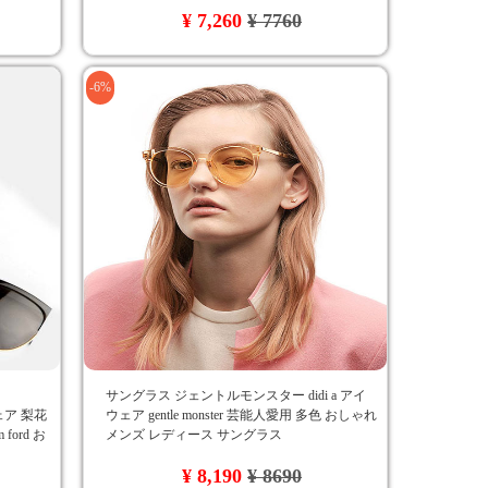
¥ 7,260
¥ 7760
-6%
サングラス ジェントルモンスター didi a アイ
イウェア 梨花
ウェア gentle monster 芸能人愛用 多色 おしゃれ
ord お
メンズ レディース サングラス
安 海外
¥ 8,190
¥ 8690