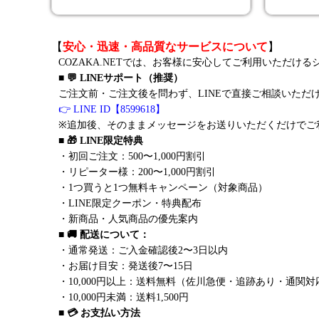
【
安心・迅速・高品質なサービスについて
】
COZAKA.NETでは、お客様に安心してご利用いただけ
■ 💬 LINEサポート（推奨）
ご注文前・ご注文後を問わず、LINEで直接ご相談いただ
👉 LINE ID【8599618】
※追加後、そのままメッセージをお送りいただくだけでご
■ 🎁 LINE限定特典
・初回ご注文：500〜1,000円割引
・リピーター様：200〜1,000円割引
・1つ買うと1つ無料キャンペーン（対象商品）
・LINE限定クーポン・特典配布
・新商品・人気商品の優先案内
■ 🚚 配送について：
・通常発送：ご入金確認後2〜3日以内
・お届け目安：発送後7〜15日
・10,000円以上：送料無料（佐川急便・追跡あり・通関対
・10,000円未満：送料1,500円
■ 💳 お支払い方法