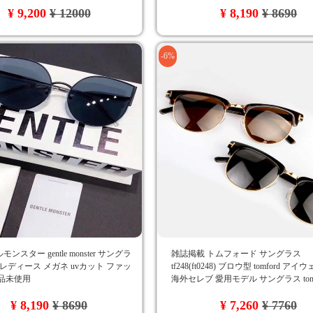
¥ 9,200
¥ 12000
¥ 8,190
¥ 8690
-6%
ンスター gentle monster サングラ
雑誌掲載 トムフォード サングラス
 レディース メガネ uvカット ファッ
tf248(ft0248) ブロウ型 tomford ア
品未使用
海外セレブ 愛用モデル サングラス tom f
しゃれ 偏光 レディース用 メンズ用 激
¥ 8,190
¥ 8690
¥ 7,260
¥ 7760
輸入通販