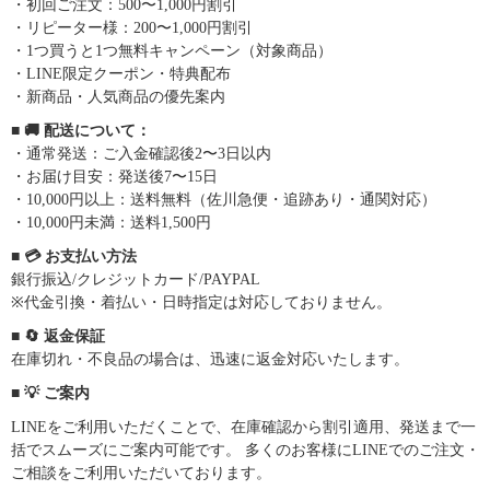
・初回ご注文：500〜1,000円割引
・リピーター様：200〜1,000円割引
・1つ買うと1つ無料キャンペーン（対象商品）
・LINE限定クーポン・特典配布
・新商品・人気商品の優先案内
■ 🚚 配送について：
・通常発送：ご入金確認後2〜3日以内
・お届け目安：発送後7〜15日
・10,000円以上：送料無料（佐川急便・追跡あり・通関対応）
・10,000円未満：送料1,500円
■ 💳 お支払い方法
銀行振込/クレジットカード/PAYPAL
※代金引換・着払い・日時指定は対応しておりません。
■ 🔄 返金保証
在庫切れ・不良品の場合は、迅速に返金対応いたします。
■ 💡 ご案内
LINEをご利用いただくことで、在庫確認から割引適用、発送まで一
括でスムーズにご案内可能です。 多くのお客様にLINEでのご注文・
ご相談をご利用いただいております。