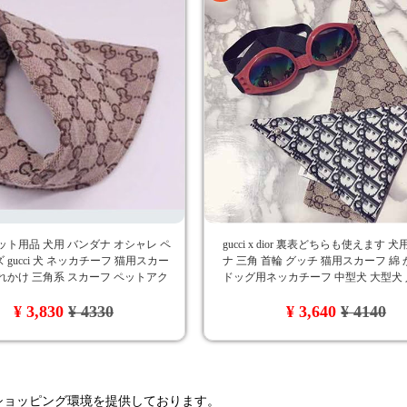
ット用品 犬用 バンダナ オシャレ ペ
gucci x dior 裏表どちらも使えます 
 gucci 犬 ネッカチーフ 猫用スカー
ナ 三角 首輪 グッチ 猫用スカーフ 綿
れかけ 三角系 スカーフ ペットアク
ドッグ用ネッカチーフ 中型犬 大型犬 
可愛い 高品質 海外通販
用品 ペットグッズ 送料無料
¥ 3,830
¥ 4330
¥ 3,640
¥ 4140
るショッピング環境を提供しております。