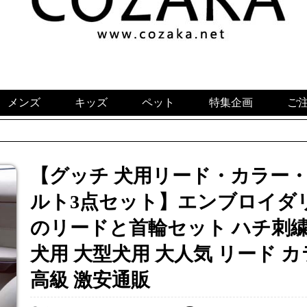
メンズ
キッズ
ペット
特集企画
ご
【グッチ 犬用リード・カラー・
ルト3点セット】エンブロイダリー付
のリードと首輪セット ハチ刺繍 お
犬用 大型犬用 大人気 リード カ
高級 激安通販