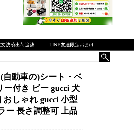
注文決済出荷追跡
LINE友達限定おまけ
(自動車の)シート・ベ
き ビー gucci 犬
しゃれ gucci 小型
ラー 長さ調整可 上品