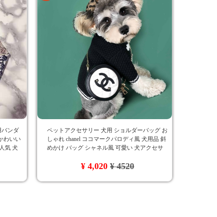
犬用バンダ
ペットアクセサリー 犬用 ショルダーバッグ お
 かわいい
しゃれ chanel ココマークパロディ風 犬用品 斜
人気 犬
めかけ バッグ シャネル風 可愛い 犬アクセサ
リー ミニサイズ
¥ 4,020
¥ 4520