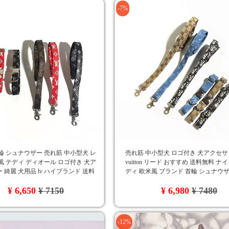
-7%
輪 シュナウザー 売れ筋 中小型犬 レ
売れ筋 中小型犬 ロゴ付き 犬アクセ
風 テディ ディオール ロゴ付き 犬ア
vuitton リード おすすめ 送料無料 ナ
 綺麗 犬用品 lv ハイブランド 送料
ディ 欧米風 ブランド 首輪 シュナウザ
品Gucci
¥ 6,650
¥ 7150
¥ 6,980
¥ 7480
-12%