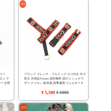
-8%
サリー
ブランド フレンチ・ブルドッグ ロゴ付き 中小
イロン テ
型犬 犬用品Versace 送料無料 流行り シュナウ
ー 犬用
ザー ナイロン 欧米風 四季通用 ヴェルサーチ
オシャレ
¥ 5,500
¥ 6000
-11%