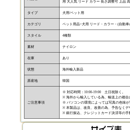
用 大人気 リード カラー 長さ調整可 上品 
タイプ
犬用/ペット用
カテゴリ
ペット用品>犬用 リード・カラー・(自動車
スタイル
4種類
素材
ナイロン
在庫
あり
状態
海外輸入新品
原産地
韓国
※ 対応時間：10:00-19:00 土日祝除く。
※ 海外から輸入している為、輸送上の都
ご注意事項
※ パソコンの環境によっては写真の色味
※ 本製品は、改良、改善の為、予告なく
※ 銀行振込、クレジットカード決済等の