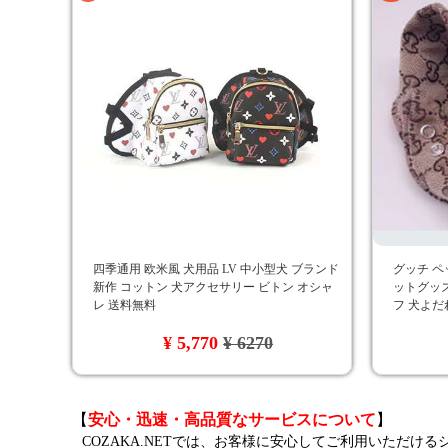
四季通用 欧米風 犬用品 LV 中小型犬 ブランド
グッチ ペ
新作 コットン 犬アクセサリー ビトン オシャ
ットグッズ
レ 送料無料
フ 犬よだ
セサリー 
¥ 5,770
¥ 6270
【
安心・迅速・高品質なサービスについて
】
COZAKA.NETでは、お客様に安心してご利用いただけ