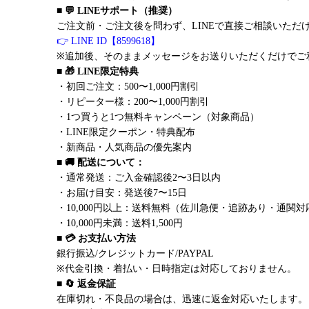
■ 💬 LINEサポート（推奨）
ご注文前・ご注文後を問わず、LINEで直接ご相談いただ
👉 LINE ID【8599618】
※追加後、そのままメッセージをお送りいただくだけでご
■ 🎁 LINE限定特典
・初回ご注文：500〜1,000円割引
・リピーター様：200〜1,000円割引
・1つ買うと1つ無料キャンペーン（対象商品）
・LINE限定クーポン・特典配布
・新商品・人気商品の優先案内
■ 🚚 配送について：
・通常発送：ご入金確認後2〜3日以内
・お届け目安：発送後7〜15日
・10,000円以上：送料無料（佐川急便・追跡あり・通関対
・10,000円未満：送料1,500円
■ 💳 お支払い方法
銀行振込/クレジットカード/PAYPAL
※代金引換・着払い・日時指定は対応しておりません。
■ 🔄 返金保証
在庫切れ・不良品の場合は、迅速に返金対応いたします。