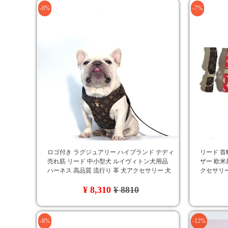
-6%
-7%
ロゴ付き ラグジュアリー ハイブランド テディ
リード 首
売れ筋 リード 中小型犬 ルイヴィトン犬用品
ザー 欧米
ハーネス 高品質 流行り 革 犬アクセサリー 犬
クセサリー
猫汎用 フレンチ・ブルドッグ LV
無料
¥ 8,310
¥ 8810
-8%
-12%