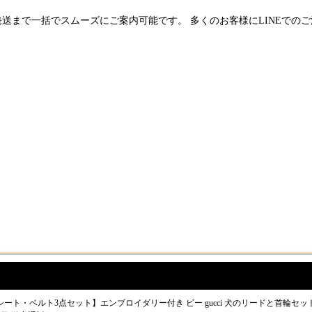
発送まで一括でスムーズにご案内可能です。 多くのお客様にLINEでの
ト・ベルト3点セット】エンブロイダリー付き ビー gucci 犬のリードと首輪セット ハ