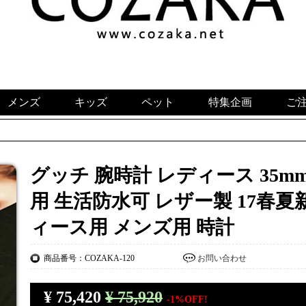
メンズ
キッズ
ペット
特集企画
ご
グッチ 腕時計 レディース 35mm 
用 生活防水可 レザー製 17春夏
ィース用 メンズ用 時計
商品番号：COZAKA-120
お問い合わせ
¥
75,420
¥ 75,920
-1%OFF!