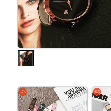
-10%
-12%