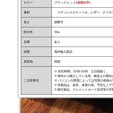
カラー
ブラック,レッド(
品切れ中
)
素材
ステンレススティール、レザー、ナイロ
長さ
調整可
防水性
30m
在庫
あり
状態
海外輸入新品
原産地
韓国
※ 対応時間：10:00-19:00 土日祝除く。
※ 海外から輸入している為、輸送上の都
ご注意事項
※ パソコンの環境によっては写真の色味
※ 本製品は、改良、改善の為、予告なく
※ 銀行振込、クレジットカード決済等の