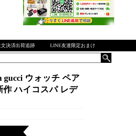
注文決済出荷追跡
LINE友達限定おまけ
gucci ウォッチ ペア
新作 ハイコスパ レデ