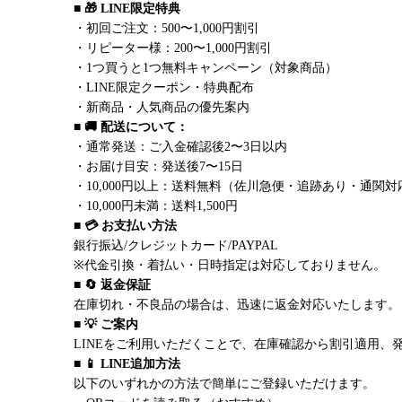
■ 🎁 LINE限定特典
・初回ご注文：500〜1,000円割引
・リピーター様：200〜1,000円割引
・1つ買うと1つ無料キャンペーン（対象商品）
・LINE限定クーポン・特典配布
・新商品・人気商品の優先案内
■ 🚚 配送について：
・通常発送：ご入金確認後2〜3日以内
・お届け目安：発送後7〜15日
・10,000円以上：送料無料（佐川急便・追跡あり・通関対
・10,000円未満：送料1,500円
■ 💳 お支払い方法
銀行振込/クレジットカード/PAYPAL
※代金引換・着払い・日時指定は対応しておりません。
■ 🔄 返金保証
在庫切れ・不良品の場合は、迅速に返金対応いたします。
■ 💡 ご案内
LINEをご利用いただくことで、在庫確認から割引適用、
■ 📱 LINE追加方法
以下のいずれかの方法で簡単にご登録いただけます。