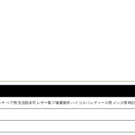
 ウォッチ ペア用 生活防水可 レザー製 17春夏新作 ハイコスパ レディース用 メンズ用 時