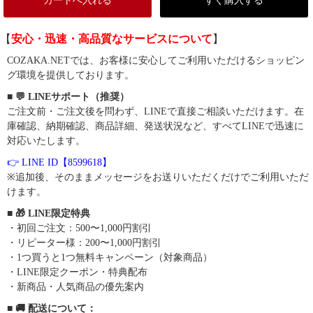
カートへ入れる
すぐ購入する
【
安心・迅速・高品質なサービスについて
】
COZAKA.NETでは、お客様に安心してご利用いただけるショッピン
グ環境を提供しております。
■ 💬 LINEサポート（推奨）
ご注文前・ご注文後を問わず、LINEで直接ご相談いただけます。在
庫確認、納期確認、商品詳細、発送状況など、すべてLINEで迅速に
対応いたします。
👉 LINE ID【8599618】
※追加後、そのままメッセージをお送りいただくだけでご利用いただ
けます。
■ 🎁 LINE限定特典
・初回ご注文：500〜1,000円割引
・リピーター様：200〜1,000円割引
・1つ買うと1つ無料キャンペーン（対象商品）
・LINE限定クーポン・特典配布
・新商品・人気商品の優先案内
■ 🚚 配送について：