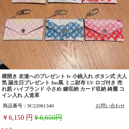
横開き 友達へのプレゼント lv 小銭入れ ボタン式 大人
気 誕生日プレゼント Ins風 ミニ財布 LV ロゴ付き 売
れ筋 ハイブランド 小さめ 鍵収納 カード収納 綺麗 コ
イン入れ 人造革
商品番号：SC22081340
お問い合わせ
￥
6,150
円
¥ 6,650円