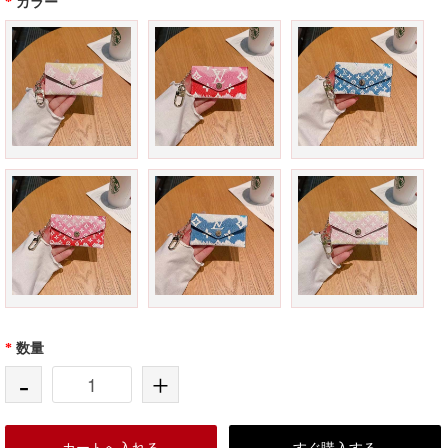
*
カラー
*
数量
-
+