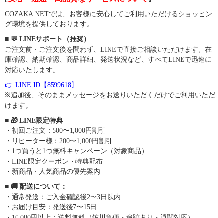
COZAKA.NETでは、お客様に安心してご利用いただけるショッピン
グ環境を提供しております。
■ 💬 LINEサポート（推奨）
ご注文前・ご注文後を問わず、LINEで直接ご相談いただけます。在
庫確認、納期確認、商品詳細、発送状況など、すべてLINEで迅速に
対応いたします。
👉 LINE ID【8599618】
※追加後、そのままメッセージをお送りいただくだけでご利用いただ
けます。
■ 🎁 LINE限定特典
・初回ご注文：500〜1,000円割引
・リピーター様：200〜1,000円割引
・1つ買うと1つ無料キャンペーン（対象商品）
・LINE限定クーポン・特典配布
・新商品・人気商品の優先案内
■ 🚚 配送について：
・通常発送：ご入金確認後2〜3日以内
・お届け目安：発送後7〜15日
・10,000円以上：送料無料（佐川急便・追跡あり・通関対応）