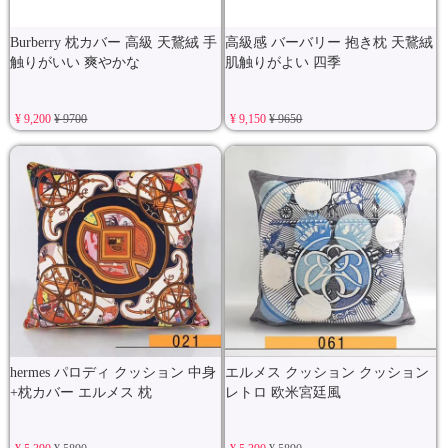
Burberry 枕カバー 高級 天鵞絨 手
高級感 バーバリー 抱き枕 天鵞絨
触りがいい 爽やかな
肌触りがよい 四季
¥ 9,200
¥ 9700
¥ 9,150
¥ 9650
hermes パロディ クッション 中身
エルメス クッション クッション
+枕カバー エルメス 枕
レトロ 欧米宮廷風