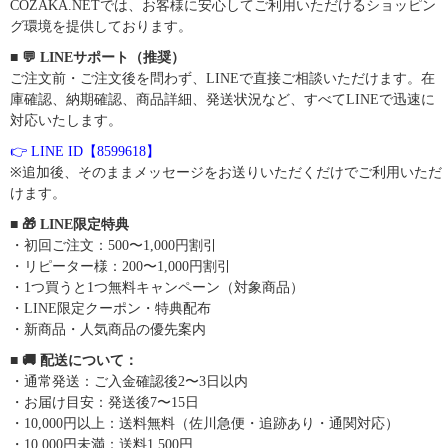
COZAKA.NETでは、お客様に安心してご利用いただけるショッピン
グ環境を提供しております。
■ 💬 LINEサポート（推奨）
ご注文前・ご注文後を問わず、LINEで直接ご相談いただけます。在
庫確認、納期確認、商品詳細、発送状況など、すべてLINEで迅速に
対応いたします。
👉 LINE ID【8599618】
※追加後、そのままメッセージをお送りいただくだけでご利用いただ
けます。
■ 🎁 LINE限定特典
・初回ご注文：500〜1,000円割引
・リピーター様：200〜1,000円割引
・1つ買うと1つ無料キャンペーン（対象商品）
・LINE限定クーポン・特典配布
・新商品・人気商品の優先案内
■ 🚚 配送について：
・通常発送：ご入金確認後2〜3日以内
・お届け目安：発送後7〜15日
・10,000円以上：送料無料（佐川急便・追跡あり・通関対応）
・10,000円未満：送料1,500円