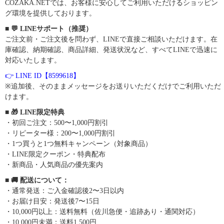
COZAKA.NETでは、お客様に安心してご利用いただけるショッピン
グ環境を提供しております。
■ 💬 LINEサポート（推奨）
ご注文前・ご注文後を問わず、LINEで直接ご相談いただけます。在
庫確認、納期確認、商品詳細、発送状況など、すべてLINEで迅速に
対応いたします。
👉 LINE ID【8599618】
※追加後、そのままメッセージをお送りいただくだけでご利用いただ
けます。
■ 🎁 LINE限定特典
・初回ご注文：500〜1,000円割引
・リピーター様：200〜1,000円割引
・1つ買うと1つ無料キャンペーン（対象商品）
・LINE限定クーポン・特典配布
・新商品・人気商品の優先案内
■ 🚚 配送について：
・通常発送：ご入金確認後2〜3日以内
・お届け目安：発送後7〜15日
・10,000円以上：送料無料（佐川急便・追跡あり・通関対応）
・10,000円未満：送料1,500円