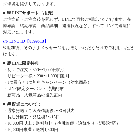
グ環境を提供しております。
■ 💬 LINEサポート（推奨）
ご注文前・ご注文後を問わず、LINEで直接ご相談いただけます。在
庫確認、納期確認、商品詳細、発送状況など、すべてLINEで迅速に
対応いたします。
👉 LINE ID【8599618】
※追加後、そのままメッセージをお送りいただくだけでご利用いただ
けます。
■ 🎁 LINE限定特典
・初回ご注文：500〜1,000円割引
・リピーター様：200〜1,000円割引
・1つ買うと1つ無料キャンペーン（対象商品）
・LINE限定クーポン・特典配布
・新商品・人気商品の優先案内
■ 🚚 配送について：
・通常発送：ご入金確認後2〜3日以内
・お届け目安：発送後7〜15日
・10,000円以上：送料無料（佐川急便・追跡あり・通関対応）
・10,000円未満：送料1,500円