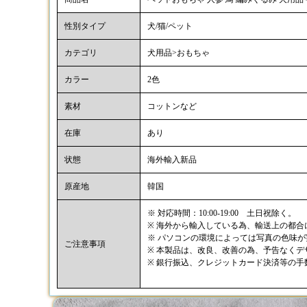
性別タイプ
犬/猫/ペット
カテゴリ
犬用品>おもちゃ
カラー
2色
素材
コットンなど
在庫
あり
状態
海外輸入新品
原産地
韓国
※ 対応時間：10:00-19:00 土日祝除く。
※ 海外から輸入している為、輸送上の都
※ パソコンの環境によっては写真の色味
ご注意事項
※ 本製品は、改良、改善の為、予告なく
※ 銀行振込、クレジットカード決済等の