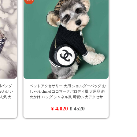
犬用バンダ
ペットアクセサリー 犬用 ショルダーバッグ お
 かわいい
しゃれ chanel ココマークパロディ風 犬用品 斜
人気 犬
めかけ バッグ シャネル風 可愛い 犬アクセサ
リー ミニサイズ
¥ 4,020
¥ 4520