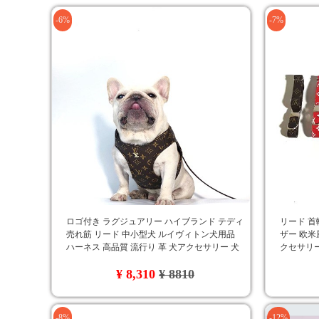
-6%
-7%
ロゴ付き ラグジュアリー ハイブランド テディ
リード 首
売れ筋 リード 中小型犬 ルイヴィトン犬用品
ザー 欧米
ハーネス 高品質 流行り 革 犬アクセサリー 犬
クセサリー
猫汎用 フレンチ・ブルドッグ LV
無料
¥ 8,310
¥ 8810
-8%
-12%