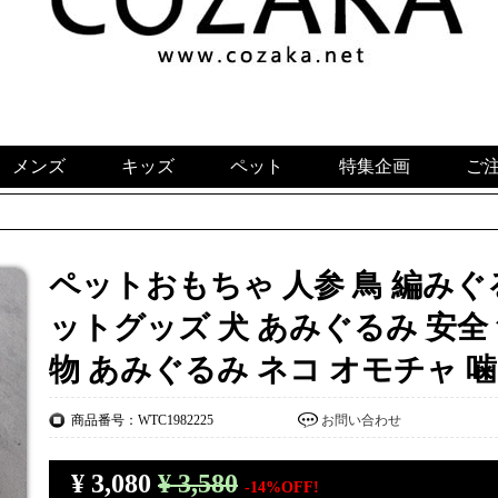
メンズ
キッズ
ペット
特集企画
ご
ペットおもちゃ 人参 鳥 編みぐ
ットグッズ 犬 あみぐるみ 安全 
物 あみぐるみ ネコ オモチャ 
商品番号：WTC1982225
お問い合わせ
¥
3,080
¥ 3,580
-14%OFF!