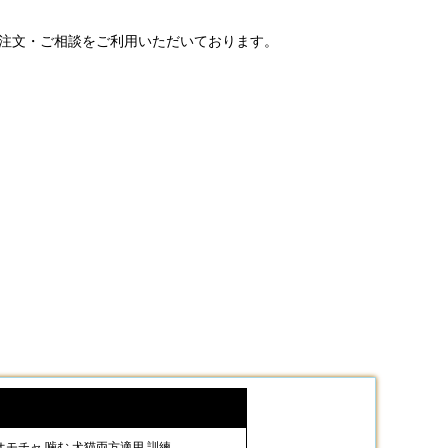
ご注文・ご相談をご利用いただいております。
 オモチャ 噛む 犬猫両方適用 訓練