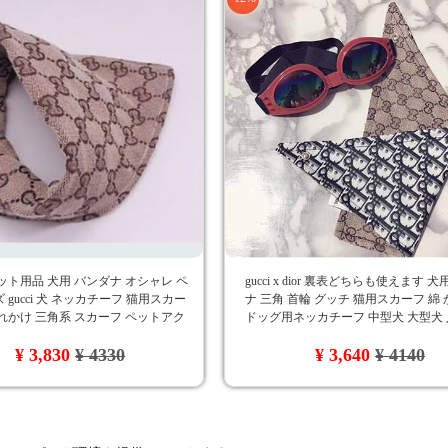
ット用品 犬用 バンダナ オシャレ ペ
gucci x dior 裏表どちらも使えます 
 gucci 犬 ネッカチーフ 猫用スカー
ナ 三角 首輪 グッチ 猫用スカーフ 綿
れかけ 三角系 スカーフ ペットアク
ドッグ用ネッカチーフ 中型犬 大型犬 
可愛い 高品質 海外通販
用品 ペットグッズ 送料無料
¥ 3,830
¥ 4330
¥ 3,640
¥ 4140