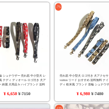
-7%
輪 シュナウザー 売れ筋 中小型犬 レ
売れ筋 中小型犬 ロゴ付き 犬アクセ
風 テディ ディオール ロゴ付き 犬ア
vuitton リード おすすめ 送料無料 ナ
 綺麗 犬用品 lv ハイブランド 送料
ディ 欧米風 ブランド 首輪 シュナウザ
品Gucci
¥ 6,650
¥ 7150
¥ 6,980
¥ 7480
-12%