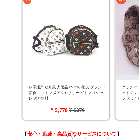
四季通用 欧米風 犬用品 LV 中小型犬 ブランド
グッチ ペ
新作 コットン 犬アクセサリー ビトン オシャ
ットグッズ
レ 送料無料
フ 犬よだ
セサリー 
¥ 5,770
¥ 6270
【
安心・迅速・高品質なサービスについて
】