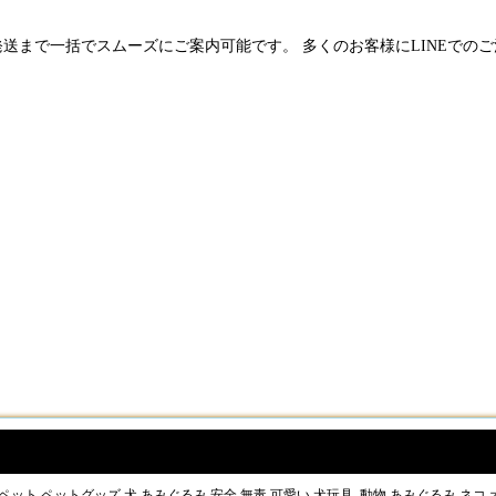
発送まで一括でスムーズにご案内可能です。 多くのお客様にLINEでの
ペット ペットグッズ 犬 あみぐるみ 安全 無毒 可愛い 犬玩具 動物 あみぐるみ ネコ