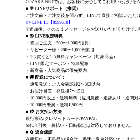
COZAKA.NETでは、お客様に安心してご利用いただけ
■ 💬 LINEサポート（推奨）
ご注文前・ご注文後を問わず、LINEで直接ご相談いただ
👉 LINE ID【8599618】
※追加後、そのままメッセージをお送りいただくだけでご
■ 🎁 LINE限定特典
・初回ご注文：500〜1,000円割引
・リピーター様：200〜1,000円割引
・1つ買うと1つ無料キャンペーン（対象商品）
・LINE限定クーポン・特典配布
・新商品・人気商品の優先案内
■ 🚚 配送について：
・通常発送：ご入金確認後2〜3日以内
・お届け目安：発送後7〜15日
・10,000円以上：送料無料（佐川急便・追跡あり・通関対
・10,000円未満：送料1,500円
■ 💳 お支払い方法
銀行振込/クレジットカード/PAYPAL
※代金引換・着払い・日時指定は対応しておりません。
■ 🔄 返金保証
在庫切れ・不良品の場合は、迅速に返金対応いたします。