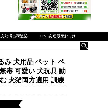
注文決済出荷追跡
LINE友達限定おまけ
るみ 犬用品 ペット ペ
無毒 可愛い 犬玩具 動
噛む 犬猫両方適用 訓練