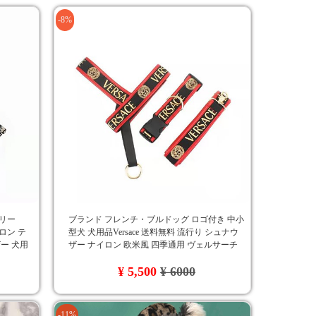
-8%
サリー
ブランド フレンチ・ブルドッグ ロゴ付き 中小
イロン テ
型犬 犬用品Versace 送料無料 流行り シュナウ
ー 犬用
ザー ナイロン 欧米風 四季通用 ヴェルサーチ
オシャレ
¥ 5,500
¥ 6000
-11%