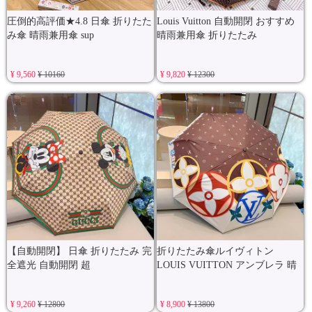
圧倒的高評価★4.8 日傘 折りたた
Louis Vuitton 自動開閉 おすすめ
み傘 晴雨兼用傘 sup
晴雨兼用傘 折りたたみ
¥ 9,560
¥ 10160
¥ 9,820
¥ 12300
【自動開閉】 日傘 折りたたみ 完
折りたたみ傘ルイヴィトン
全遮光 自動開閉 超
LOUIS VUITTON アンブレラ 晴
¥ 9,260
¥ 12800
¥ 8,900
¥ 13800