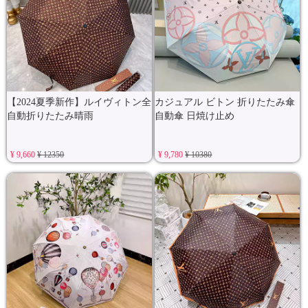
【2024夏季新作】ルイヴィトン全
カジュアル ビトン 折りたたみ傘
自動折りたたみ晴雨
自動傘 日焼け止め
¥ 9,660
¥ 12350
¥ 9,780
¥ 10380