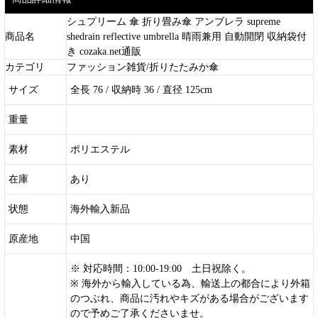
シュプリーム 傘 折り畳み傘 アンブレラ supreme
商品名
shedrain reflective umbrella 晴雨兼用 自動開閉 収納袋付
き cozaka.net通販
カテゴリ
ファッション雑貨/折りたたみか傘
サイズ
全長 76 / 収納時 36 / 直径 125cm
重量
素材
ポリエステル
在庫
あり
状態
海外輸入新品
原産地
中国
※ 対応時間：10:00-19:00 土日祝除く。
※ 海外から輸入している為、輸送上の都合により外箱
のつぶれ、商品に汚れやキズがある場合がございます
ので予めご了承くださいませ。