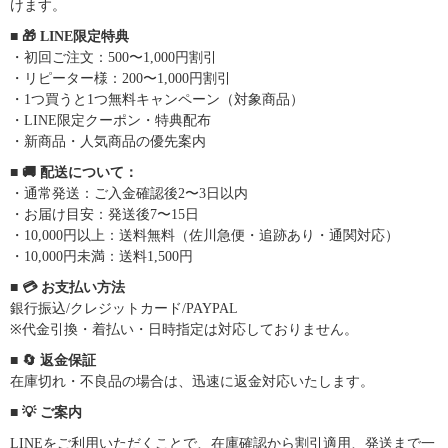
けます。
■ 🎁 LINE限定特典
・初回ご注文：500〜1,000円割引
・リピーター様：200〜1,000円割引
・1つ買うと1つ無料キャンペーン（対象商品）
・LINE限定クーポン・特典配布
・新商品・人気商品の優先案内
■ 🚚 配送について：
・通常発送：ご入金確認後2〜3日以内
・お届け目安：発送後7〜15日
・10,000円以上：送料無料（佐川急便・追跡あり・通関対応）
・10,000円未満：送料1,500円
■ 💳 お支払い方法
銀行振込/クレジットカード/PAYPAL
※代金引換・着払い・日時指定は対応しておりません。
■ 🔄 返金保証
在庫切れ・不良品の場合は、迅速に返金対応いたします。
■ 💡 ご案内
LINEをご利用いただくことで、在庫確認から割引適用、発送まで一