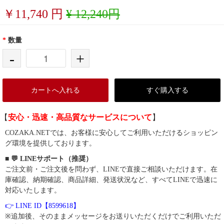
￥
11,740
円
¥ 12,240円
*
数量
-
+
カートへ入れる
すぐ購入する
【
安心・迅速・高品質なサービスについて
】
COZAKA.NETでは、お客様に安心してご利用いただけるショッピン
グ環境を提供しております。
■ 💬 LINEサポート（推奨）
ご注文前・ご注文後を問わず、LINEで直接ご相談いただけます。在
庫確認、納期確認、商品詳細、発送状況など、すべてLINEで迅速に
対応いたします。
👉 LINE ID【8599618】
※追加後、そのままメッセージをお送りいただくだけでご利用いただ