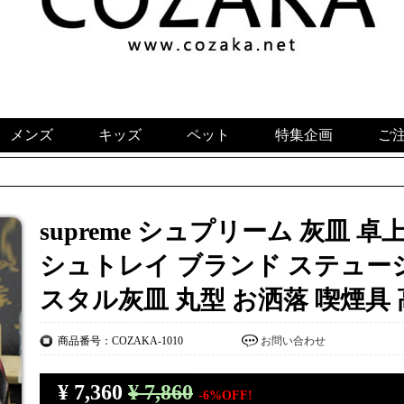
メンズ
キッズ
ペット
特集企画
ご
supreme シュプリーム 灰皿 
シュトレイ ブランド ステュー
スタル灰皿 丸型 お洒落 喫煙具
商品番号：COZAKA-1010
お問い合わせ
¥
7,360
¥ 7,860
-6%OFF!