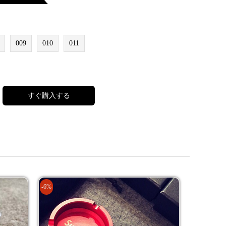
009
010
011
すぐ購入する
-6%