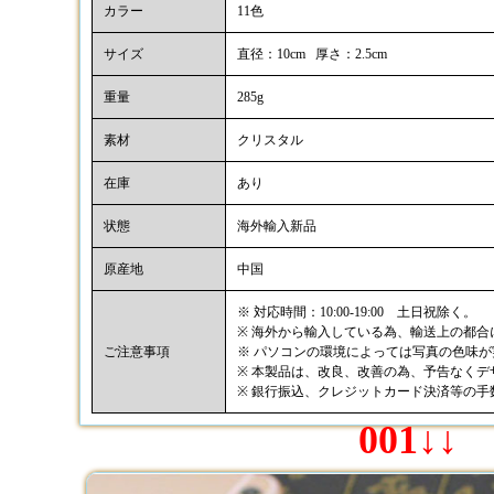
カラー
11色
サイズ
直径：10cm 厚さ：2.5cm
重量
285g
素材
クリスタル
在庫
あり
状態
海外輸入新品
原産地
中国
※ 対応時間：10:00-19:00 土日祝除く。
※ 海外から輸入している為、輸送上の都
ご注意事項
※ パソコンの環境によっては写真の色味
※ 本製品は、改良、改善の為、予告なく
※ 銀行振込、クレジットカード決済等の
001↓↓