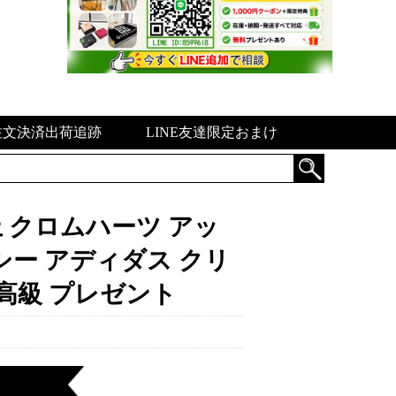
注文決済出荷追跡
LINE友達限定おまけ
卓上 クロムハーツ アッ
シー アディダス クリ
 高級 プレゼント