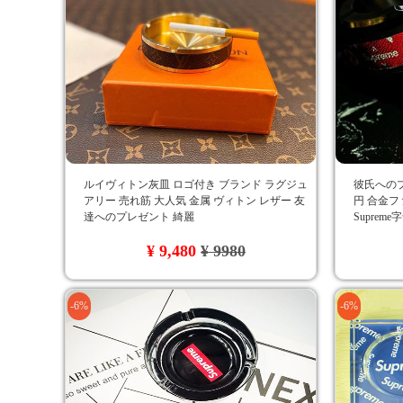
ルイヴィトン灰皿 ロゴ付き ブランド ラグジュ
彼氏へのプ
アリー 売れ筋 大人気 金属 ヴィトン レザー 友
円 合金フ
達へのプレゼント 綺麗
Suprem
¥ 9,480
¥ 9980
-6%
-6%