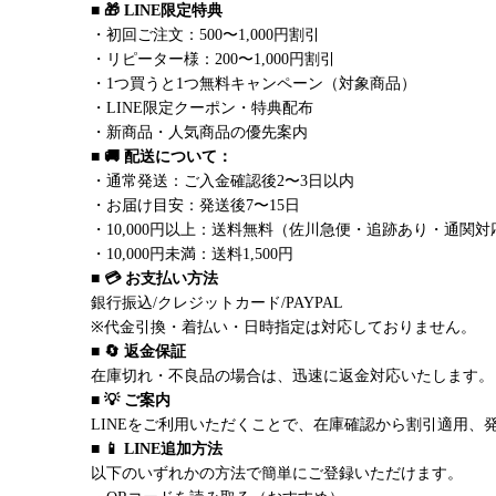
■ 🎁 LINE限定特典
・初回ご注文：500〜1,000円割引
・リピーター様：200〜1,000円割引
・1つ買うと1つ無料キャンペーン（対象商品）
・LINE限定クーポン・特典配布
・新商品・人気商品の優先案内
■ 🚚 配送について：
・通常発送：ご入金確認後2〜3日以内
・お届け目安：発送後7〜15日
・10,000円以上：送料無料（佐川急便・追跡あり・通関対
・10,000円未満：送料1,500円
■ 💳 お支払い方法
銀行振込/クレジットカード/PAYPAL
※代金引換・着払い・日時指定は対応しておりません。
■ 🔄 返金保証
在庫切れ・不良品の場合は、迅速に返金対応いたします。
■ 💡 ご案内
LINEをご利用いただくことで、在庫確認から割引適用、
■ 📱 LINE追加方法
以下のいずれかの方法で簡単にご登録いただけます。