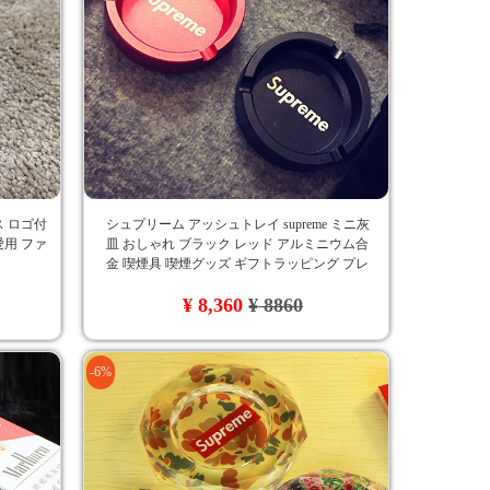
ス ロゴ付
シュプリーム アッシュトレイ supreme ミニ灰
愛用 ファ
皿 おしゃれ ブラック レッド アルミニウム合
金​ 喫煙具 喫煙グッズ ギフトラッピング プレ
ゼント 送料無料
¥ 8,360
¥ 8860
-6%