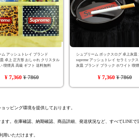
ーム アッシュトレイ ブランド
シュプリーム ボックスログ 卓上灰皿
e 灰皿 卓上 正方形 おしゃれ クリスタル
supreme アッシュトレイ セラミック
い 喫煙具 高級 ギフト 送料無料
灰皿 ブランド ブラック ホワイト 喫煙
ッション雑貨 プレゼント 送料無料
¥ 7,360
¥ 7860
¥ 7,360
¥ 7860
るショッピング環境を提供しております。
けます。在庫確認、納期確認、商品詳細、発送状況など、すべてLINE
利用いただけます。