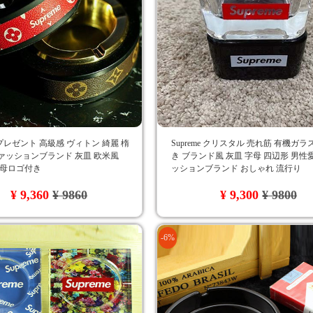
レゼント 高級感 ヴィトン 綺麗 楕
Supreme クリスタル 売れ筋 有機ガラ
ァッションブランド 灰皿 欧米風
き ブランド風 灰皿 字母 四辺形 男性
e字母ロゴ付き
ッションブランド おしゃれ 流行り
¥ 9,360
¥ 9860
¥ 9,300
¥ 9800
-6%