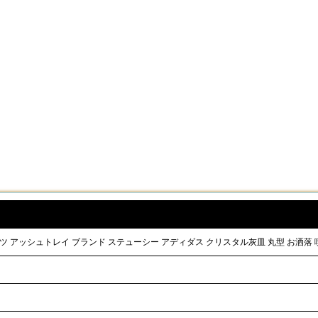
ハーツ アッシュトレイ ブランド ステューシー アディダス クリスタル灰皿 丸型 お洒落 喫煙具