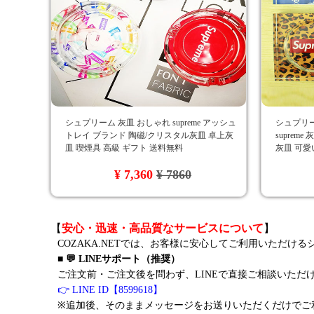
シュプリーム 灰皿 おしゃれ supreme アッシュ
シュプリ
トレイ ブランド 陶磁/クリスタル灰皿 卓上灰
suprem
皿 喫煙具 高級 ギフト 送料無料
灰皿 可愛
¥ 7,360
¥ 7860
【
安心・迅速・高品質なサービスについて
】
COZAKA.NETでは、お客様に安心してご利用いただけ
■ 💬 LINEサポート（推奨）
ご注文前・ご注文後を問わず、LINEで直接ご相談いただ
👉 LINE ID【8599618】
※追加後、そのままメッセージをお送りいただくだけでご