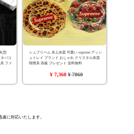
 丸型
シュプリーム 卓上灰皿 可愛い supreme アッシ
ス タバコ
ュトレイ ブランド おしゃれ クリスタル灰皿
具 ファ
喫煙具 高級 プレゼント 送料無料
¥ 7,360
¥ 7860
で迅速に対応いたします。