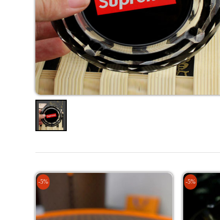
-5%
-5%