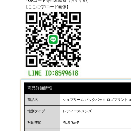
・QRコードを読み取る（おすすめ）
【ここにQRコード画像】
商品詳細情報
商品名
シュプリーム バックパック ロゴプリント supreme 
性別タイプ
レディース/メンズ
対応季節
春/夏/秋/冬