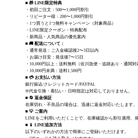
■ 🎁 LINE限定特典
・初回ご注文：500〜1,000円割引
・リピーター様：200〜1,000円割引
・1つ買うと1つ無料キャンペーン（対象商品）
・LINE限定クーポン・特典配布
・新商品・人気商品の優先案内
■ 🚚 配送について：
・通常発送：ご入金確認後2〜3日以内
・お届け目安：発送後7〜15日
・10,000円以上：送料無料（佐川急便・追跡あり・通関対
・10,000円未満：送料1,500円
■ 💳 お支払い方法
銀行振込/クレジットカード/PAYPAL
※代金引換・着払い・日時指定は対応しておりません。
■ 🔄 返金保証
在庫切れ・不良品の場合は、迅速に返金対応いたします。
■ 💡 ご案内
LINEをご利用いただくことで、在庫確認から割引適用、
■ 📱 LINE追加方法
以下のいずれかの方法で簡単にご登録いただけます。