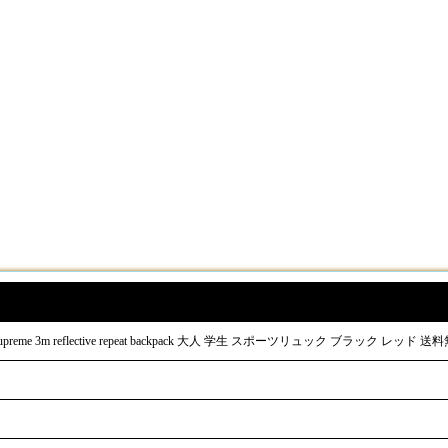
3m reflective repeat backpack 大人 学生 スポーツリュック ブラック レッド 送料無料