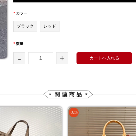
*
カラー
ブラック
レッド
*
数量
-
+
カートへ入れる
-32%