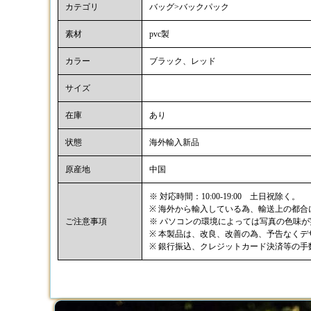
カテゴリ
バッグ>バックパック
素材
pvc製
カラー
ブラック、レッド
サイズ
在庫
あり
状態
海外輸入新品
原産地
中国
※ 対応時間：10:00-19:00 土日祝除く。
※ 海外から輸入している為、輸送上の都
ご注意事項
※ パソコンの環境によっては写真の色味
※ 本製品は、改良、改善の為、予告なく
※ 銀行振込、クレジットカード決済等の