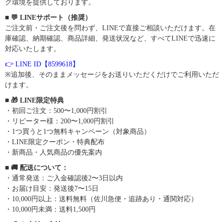
グ環境を提供しております。
■ 💬 LINEサポート（推奨）
ご注文前・ご注文後を問わず、LINEで直接ご相談いただけます。在
庫確認、納期確認、商品詳細、発送状況など、すべてLINEで迅速に
対応いたします。
👉 LINE ID【8599618】
※追加後、そのままメッセージをお送りいただくだけでご利用いただ
けます。
■ 🎁 LINE限定特典
・初回ご注文：500〜1,000円割引
・リピーター様：200〜1,000円割引
・1つ買うと1つ無料キャンペーン（対象商品）
・LINE限定クーポン・特典配布
・新商品・人気商品の優先案内
■ 🚚 配送について：
・通常発送：ご入金確認後2〜3日以内
・お届け目安：発送後7〜15日
・10,000円以上：送料無料（佐川急便・追跡あり・通関対応）
・10,000円未満：送料1,500円