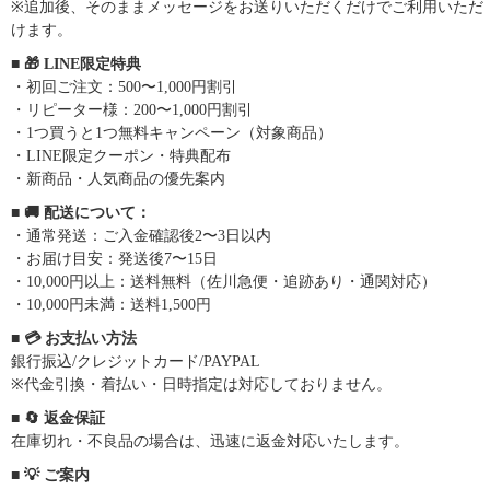
※追加後、そのままメッセージをお送りいただくだけでご利用いただ
けます。
■ 🎁 LINE限定特典
・初回ご注文：500〜1,000円割引
・リピーター様：200〜1,000円割引
・1つ買うと1つ無料キャンペーン（対象商品）
・LINE限定クーポン・特典配布
・新商品・人気商品の優先案内
■ 🚚 配送について：
・通常発送：ご入金確認後2〜3日以内
・お届け目安：発送後7〜15日
・10,000円以上：送料無料（佐川急便・追跡あり・通関対応）
・10,000円未満：送料1,500円
■ 💳 お支払い方法
銀行振込/クレジットカード/PAYPAL
※代金引換・着払い・日時指定は対応しておりません。
■ 🔄 返金保証
在庫切れ・不良品の場合は、迅速に返金対応いたします。
■ 💡 ご案内