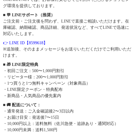
グ環境を提供しております。
■ 💬 LINEサポート（推奨）
ご注文前・ご注文後を問わず、LINEで直接ご相談いただけます。在
庫確認、納期確認、商品詳細、発送状況など、すべてLINEで迅速に
対応いたします。
👉 LINE ID【8599618】
※追加後、そのままメッセージをお送りいただくだけでご利用いただ
けます。
■ 🎁 LINE限定特典
・初回ご注文：500〜1,000円割引
・リピーター様：200〜1,000円割引
・1つ買うと1つ無料キャンペーン（対象商品）
・LINE限定クーポン・特典配布
・新商品・人気商品の優先案内
■ 🚚 配送について：
・通常発送：ご入金確認後2〜3日以内
・お届け目安：発送後7〜15日
・10,000円以上：送料無料（佐川急便・追跡あり・通関対応）
・10,000円未満：送料1,500円