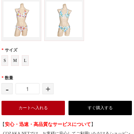
*
サイズ
S
M
L
*
数量
-
+
カートへ入れる
すぐ購入する
【
安心・迅速・高品質なサービスについて
】
COZAKA.NETでは、お客様に安心してご利用いただけるショッピン