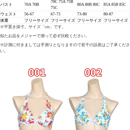
70C 75A 75B
バスト
70A 70B
80A 80B 80C
85A 85B 85C
75C
ウェスト
56-67
67-73
73-80
80-87
体重
フリーサイズ
フリーサイズ
フリーサイズ
フリーサイズ
※平置き採寸。サイズ「cm」です。
似たお品をメジャーで測って必ず比較ください。
※計測に付きましては手測りとなりますので若干の誤差はご了承くださ
い。