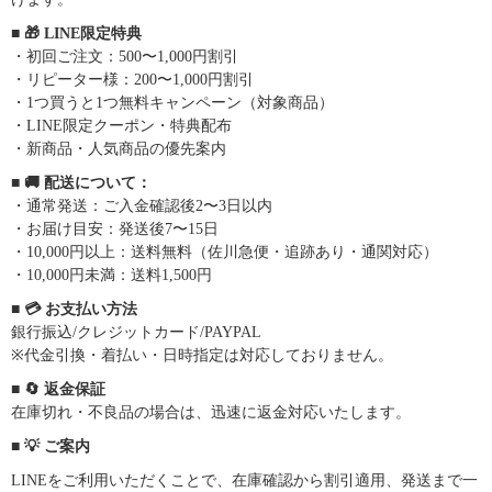
■ 🎁 LINE限定特典
・初回ご注文：500〜1,000円割引
・リピーター様：200〜1,000円割引
・1つ買うと1つ無料キャンペーン（対象商品）
・LINE限定クーポン・特典配布
・新商品・人気商品の優先案内
■ 🚚 配送について：
・通常発送：ご入金確認後2〜3日以内
・お届け目安：発送後7〜15日
・10,000円以上：送料無料（佐川急便・追跡あり・通関対応）
・10,000円未満：送料1,500円
■ 💳 お支払い方法
銀行振込/クレジットカード/PAYPAL
※代金引換・着払い・日時指定は対応しておりません。
■ 🔄 返金保証
在庫切れ・不良品の場合は、迅速に返金対応いたします。
■ 💡 ご案内
LINEをご利用いただくことで、在庫確認から割引適用、発送まで一