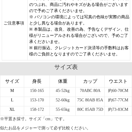
のつぶれ、商品に汚れやキズがある場合がございます
ので予めご了承くださいませ。
※ パソコンの環境によっては写真の色味が実際の商品
ご注意事項
と少し異なる場合があります。
※ 本製品は、改良、改善の為、予告なくデザイン、仕
様がリニューアルされる場合がございので、予めご了
承くださいませ。
※ 銀行振込、クレジットカード決済等の手数料はお客
様のご負担となりますのでご了承くださいませ。
サイズ表
サイズ
身長
体重
カップ
ウエスト
M
150-165
45-52kg
70ABC 80A
約60-70CM
L
153-170
52-60kg
75C 80AB 85A
約67-77CM
XL
158-172
55-65kg
80C 85AB 75D
約73-83CM
※平置き採寸。サイズ「cm」です。
似たお品をメジャーで測って必ず比較ください。