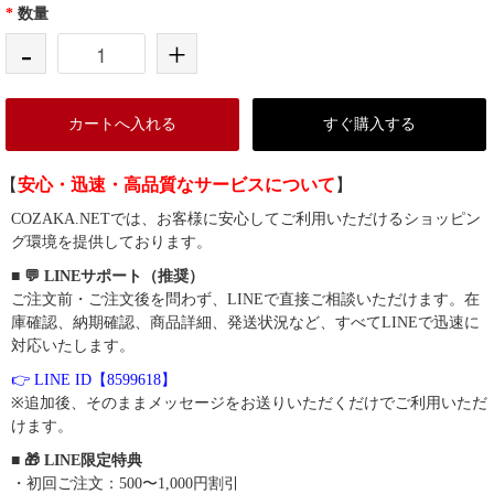
*
数量
-
+
カートへ入れる
すぐ購入する
【
安心・迅速・高品質なサービスについて
】
COZAKA.NETでは、お客様に安心してご利用いただけるショッピン
グ環境を提供しております。
■ 💬 LINEサポート（推奨）
ご注文前・ご注文後を問わず、LINEで直接ご相談いただけます。在
庫確認、納期確認、商品詳細、発送状況など、すべてLINEで迅速に
対応いたします。
👉 LINE ID【8599618】
※追加後、そのままメッセージをお送りいただくだけでご利用いただ
けます。
■ 🎁 LINE限定特典
・初回ご注文：500〜1,000円割引