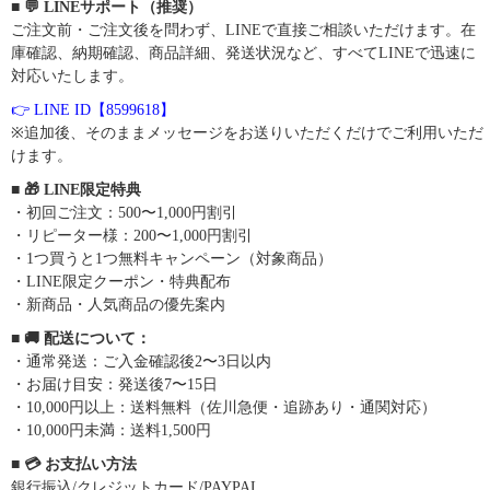
■ 💬 LINEサポート（推奨）
ご注文前・ご注文後を問わず、LINEで直接ご相談いただけます。在
庫確認、納期確認、商品詳細、発送状況など、すべてLINEで迅速に
対応いたします。
👉 LINE ID【8599618】
※追加後、そのままメッセージをお送りいただくだけでご利用いただ
けます。
■ 🎁 LINE限定特典
・初回ご注文：500〜1,000円割引
・リピーター様：200〜1,000円割引
・1つ買うと1つ無料キャンペーン（対象商品）
・LINE限定クーポン・特典配布
・新商品・人気商品の優先案内
■ 🚚 配送について：
・通常発送：ご入金確認後2〜3日以内
・お届け目安：発送後7〜15日
・10,000円以上：送料無料（佐川急便・追跡あり・通関対応）
・10,000円未満：送料1,500円
■ 💳 お支払い方法
銀行振込/クレジットカード/PAYPAL