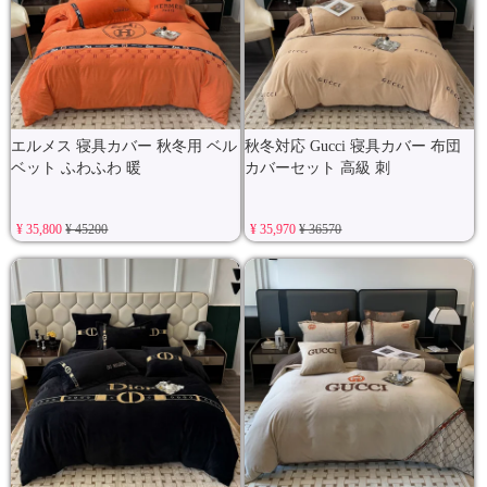
エルメス 寝具カバー 秋冬用 ベル
秋冬対応 Gucci 寝具カバー 布団
ベット ふわふわ 暖
カバーセット 高級 刺
¥ 35,800
¥ 45200
¥ 35,970
¥ 36570