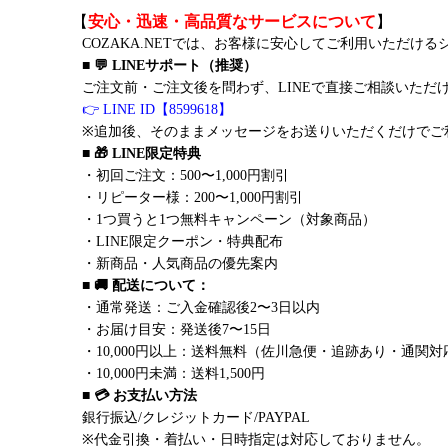
【
安心・迅速・高品質なサービスについて
】
COZAKA.NETでは、お客様に安心してご利用いただけ
■ 💬 LINEサポート（推奨）
ご注文前・ご注文後を問わず、LINEで直接ご相談いただ
👉 LINE ID【8599618】
※追加後、そのままメッセージをお送りいただくだけでご
■ 🎁 LINE限定特典
・初回ご注文：500〜1,000円割引
・リピーター様：200〜1,000円割引
・1つ買うと1つ無料キャンペーン（対象商品）
・LINE限定クーポン・特典配布
・新商品・人気商品の優先案内
■ 🚚 配送について：
・通常発送：ご入金確認後2〜3日以内
・お届け目安：発送後7〜15日
・10,000円以上：送料無料（佐川急便・追跡あり・通関対
・10,000円未満：送料1,500円
■ 💳 お支払い方法
銀行振込/クレジットカード/PAYPAL
※代金引換・着払い・日時指定は対応しておりません。