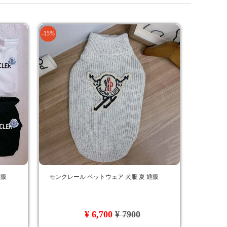
-15%
通販
モンクレール ペットウェア 犬服 夏 通販
¥ 6,700
¥ 7900