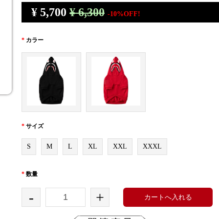
¥
5,700
¥ 6,300
-10%OFF!
*
カラー
*
サイズ
S
M
L
XL
XXL
XXXL
*
数量
-
+
カートへ入れる