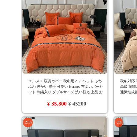
エルメス 寝具カバー 秋冬用 ベルベット ふわ
秋冬対応 
ふわ 暖かい 厚手 可愛い Hermes 布団カバーセ
高級 刺繍
ット 刺繍入り ダブルサイズ 洗い替え 上品 お
通気性抜群
しゃれ
ー おしゃ
¥ 35,800
¥ 45200
-21%
-2%