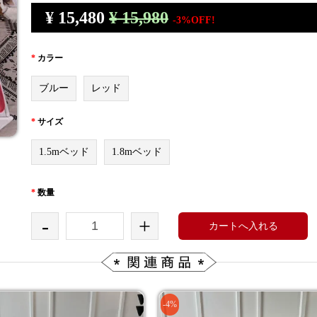
¥
15,480
¥ 15,980
-3%OFF!
*
カラー
ブルー
レッド
*
サイズ
1.5mベッド
1.8mベッド
*
数量
-
+
カートへ入れる
-4%