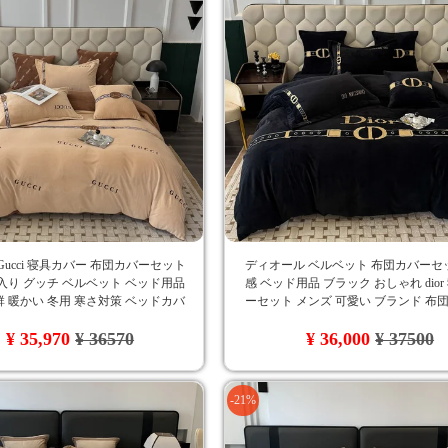
Gucci 寝具カバー 布団カバーセット
ディオール ベルベット 布団カバーセ
入り グッチ ベルベット ベッド用品
感 ベッド用品 ブラック おしゃれ dio
 暖かい 冬用 寒さ対策 ベッドカバ
ーセット メンズ 可愛い ブランド 布
れ 洗える 保温 静電気防止 丸洗いOK
シーツカバー 枕カバー 4点セット 大
¥ 35,970
¥ 36570
¥ 36,000
¥ 37500
り 洗濯可 秋冬対応
-21%