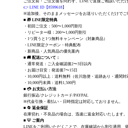
ご注文前・ご注文後を問わず、LINEで直接ご相談いただ
👉 LINE ID【8599618】
※追加後、そのままメッセージをお送りいただくだけでご
■ 🎁 LINE限定特典
・初回ご注文：500〜1,000円割引
・リピーター様：200〜1,000円割引
・1つ買うと1つ無料キャンペーン（対象商品）
・LINE限定クーポン・特典配布
・新商品・人気商品の優先案内
■ 🚚 配送について：
・通常発送：ご入金確認後2〜3日以内
・お届け目安：発送後7〜15日
・10,000円以上：送料無料（佐川急便・追跡あり・通関対
・10,000円未満：送料1,500円
■ 💳 お支払い方法
銀行振込/クレジットカード/PAYPAL
※代金引換・着払い・日時指定は対応しておりません。
■ 🔄 返金保証
在庫切れ・不良品の場合は、迅速に返金対応いたします。
■ 💡 ご案内
LINEをご利用いただくことで、在庫確認から割引適用、