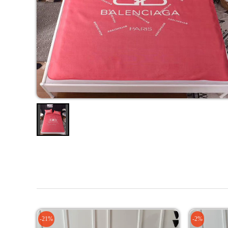
-21%
-2%