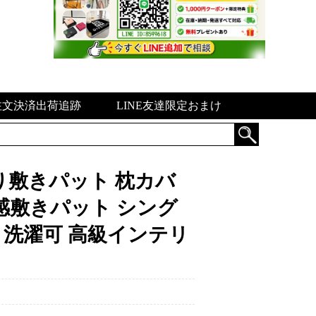
注文決済出荷追跡
LINE友達限定おまけ
り敷きパット 枕カバ
接触冷感敷きパット シング
い 洗濯可 高級インテリ