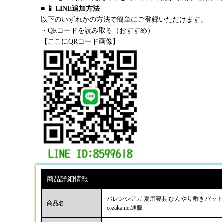
■ 📱 LINE追加方法
以下のいずれかの方法で簡単にご登録いただけます。
・QRコードを読み取る（おすすめ）
【ここにQRコード画像】
商品詳細情報
バレンシアガ 夏用寝具 ひんやり敷きパット 枕
商品名
cozaka.net通販