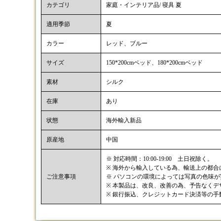
カテゴリ
家庭・インテリア品/ 寝具 夏
適用季節
夏
カラー
レッド、ブルー
サイズ
150*200cmベッド、180*200cmベッド
素材
シルク
在庫
あり
状態
海外輸入新品
原産地
中国
※ 対応時間：10:00-19:00 土日祝除く。
※ 海外から輸入している為、輸送上の都
ご注意事項
※ パソコンの環境によっては写真の色味
※ 本製品は、改良、改善の為、予告なく
※ 銀行振込、クレジットカード決済等の