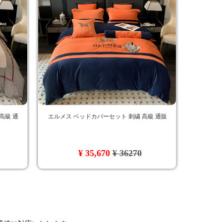
高級 通
エルメス ベッドカバーセット 刺繍 高級 通販
¥ 35,670
¥ 36270