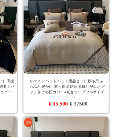
ット 高級
gucci ベルベット ベッド用品セット 秋冬用 ふ
r 寝具カバ
わふわ 暖かい 厚手 保温 防寒 肌触りがよい グ
団カバー
ッチ 掛け布団カバー 4点セット ダブルサイズ
判 刺繍入
刺繍ロゴ おしゃれ
¥ 35,500
¥ 37500
-2%