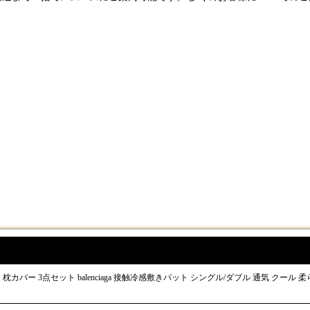
カバー 3点セット balenciaga 接触冷感敷きパット シングル/ダブル 通気 クール