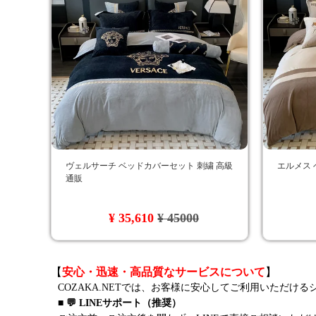
ヴェルサーチ ベッドカバーセット 刺繍 高級
エルメス 
通販
¥ 35,610
¥ 45000
【
安心・迅速・高品質なサービスについて
】
COZAKA.NETでは、お客様に安心してご利用いただけ
■ 💬 LINEサポート（推奨）