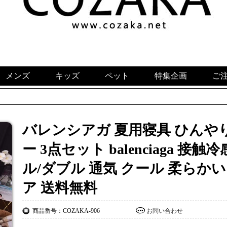
メンズ
キッズ
ペット
特集企画
ご
バレンシアガ 夏用寝具 ひんや
ー 3点セット balenciaga 
ル/ダブル 通気 クール 柔らか
ア 送料無料
商品番号：COZAKA-906
お問い合わせ