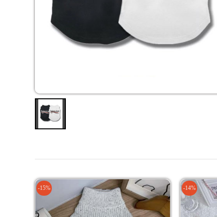
-15%
-14%