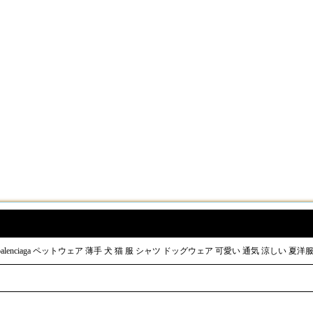
nciaga ペットウェア 薄手 犬 猫 服 シャツ ドッグウェア 可愛い 通気 涼しい 夏洋服 可