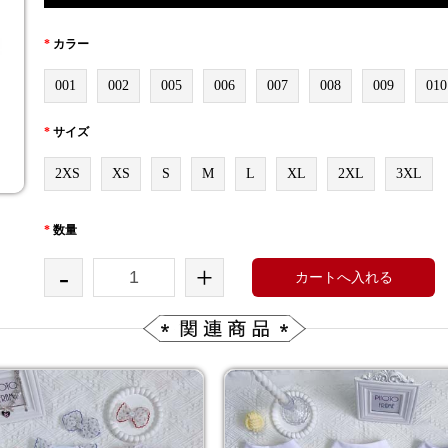
*
カラー
001
002
005
006
007
008
009
010
*
サイズ
2XS
XS
S
M
L
XL
2XL
3XL
*
数量
-
+
カートへ入れる