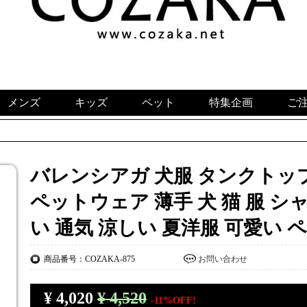
メンズ
キッズ
ペット
特集企画
ご
バレンシアガ 犬服 タンクトップ パロ
ペットウェア 薄手 犬 猫 服 シ
い 通気 涼しい 夏洋服 可愛い 
商品番号：COZAKA-875
お問い合わせ
¥
4,020
¥ 4,520
-11%OFF!