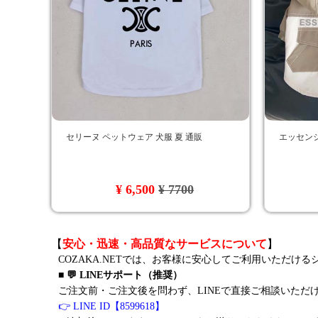
セリーヌ ペットウェア 犬服 夏 通販
エッセンシ
¥ 6,500
¥ 7700
【
安心・迅速・高品質なサービスについて
】
COZAKA.NETでは、お客様に安心してご利用いただけ
■ 💬 LINEサポート（推奨）
ご注文前・ご注文後を問わず、LINEで直接ご相談いただ
👉 LINE ID【8599618】