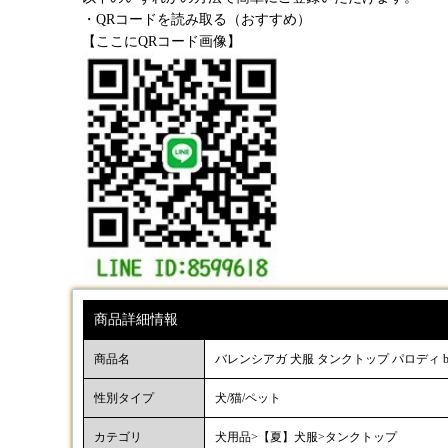
・QRコードを読み取る（おすすめ）
【ここにQRコード画像】
商品詳細情報
商品名
バレンシアガ 犬服 タンクトップ パロディ bale
性別タイプ
犬/猫/ペット
カテゴリ
犬用品>【夏】犬服>タンクトップ