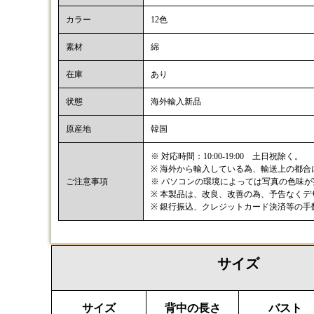
カラー
12色
素材
綿
在庫
あり
状態
海外輸入新品
原産地
韓国
※ 対応時間：10:00-19:00 土日祝除く。
※ 海外から輸入している為、輸送上の都
ご注意事項
※ パソコンの環境によっては写真の色味
※ 本製品は、改良、改善の為、予告なく
※ 銀行振込、クレジットカード決済等の
サイズ
サイズ
背中の長さ
バスト