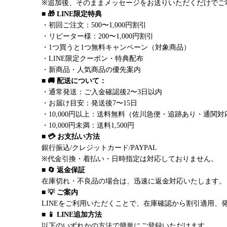
※追加後、そのままメッセージをお送りいただくだけでご
■ 🎁 LINE限定特典
・初回ご注文：500〜1,000円割引
・リピーター様：200〜1,000円割引
・1つ買うと1つ無料キャンペーン（対象商品）
・LINE限定クーポン・特典配布
・新商品・人気商品の優先案内
■ 🚚 配送について：
・通常発送：ご入金確認後2〜3日以内
・お届け目安：発送後7〜15日
・10,000円以上：送料無料（佐川急便・追跡あり・通関対
・10,000円未満：送料1,500円
■ 💳 お支払い方法
銀行振込/クレジットカード/PAYPAL
※代金引換・着払い・日時指定は対応しておりません。
■ 🔄 返金保証
在庫切れ・不良品の場合は、迅速に返金対応いたします。
■ 💡 ご案内
LINEをご利用いただくことで、在庫確認から割引適用、
■ 📱 LINE追加方法
以下のいずれかの方法で簡単にご登録いただけます。