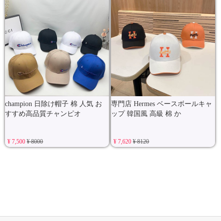
champion 日除け帽子 棉 人気 お
専門店 Hermes ベースボールキャ
すすめ高品質チャンピオ
ップ 韓国風 高級 棉 か
¥ 7,500
¥ 8000
¥ 7,620
¥ 8120