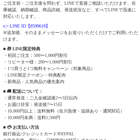
ご注文前・ご注文後を問わず、LINEで直接ご相談いただけます。在
庫確認、納期確認、商品詳細、発送状況など、すべてLINEで迅速に
対応いたします。
👉 LINE ID【8599618】
※追加後、そのままメッセージをお送りいただくだけでご利用いただ
けます。
■ 🎁 LINE限定特典
・初回ご注文：500〜1,000円割引
・リピーター様：200〜1,000円割引
・1つ買うと1つ無料キャンペーン（対象商品）
・LINE限定クーポン・特典配布
・新商品・人気商品の優先案内
■ 🚚 配送について：
・通常発送：ご入金確認後2〜3日以内
・お届け目安：発送後7〜15日
・10,000円以上：送料無料（佐川急便・追跡あり・通関対応）
・10,000円未満：送料1,500円
■ 💳 お支払い方法
銀行振込/クレジットカード/PAYPAL