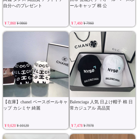
自分へのプレゼント
ールキャップ 棉 公
¥ 7,860
¥ 9860
¥ 7,460
¥ 7960
【在庫】chanel ベースボールキャ
Balenciaga 人気 日よけ帽子 棉 日
ップ カシミヤ 綺麗
常カジュアル 高品質
¥ 9,620
¥ 10120
¥ 7,478
¥ 7978