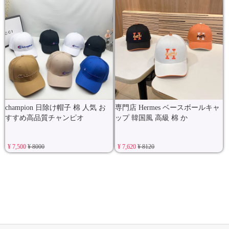
champion 日除け帽子 棉 人気 お
専門店 Hermes ベースボールキャ
すすめ高品質チャンピオ
ップ 韓国風 高級 棉 か
¥ 7,500
¥ 8000
¥ 7,620
¥ 8120