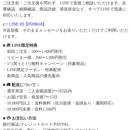
ご注文前・ご注文後を問わず、LINEで直接ご相談いただけます。在
庫確認、納期確認、商品詳細、発送状況など、すべてLINEで迅速に
対応いたします。
👉 LINE ID【8599618】
※追加後、そのままメッセージをお送りいただくだけでご利用いただ
けます。
■ 🎁 LINE限定特典
・初回ご注文：500〜1,000円割引
・リピーター様：200〜1,000円割引
・1つ買うと1つ無料キャンペーン（対象商品）
・LINE限定クーポン・特典配布
・新商品・人気商品の優先案内
■ 🚚 配送について：
・通常発送：ご入金確認後2〜3日以内
・お届け目安：発送後7〜15日
・10,000円以上：送料無料（佐川急便・追跡あり・通関対応）
・10,000円未満：送料1,500円
■ 💳 お支払い方法
銀行振込/クレジットカード/PAYPAL