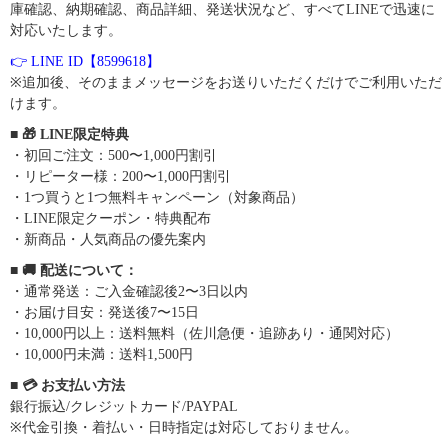
庫確認、納期確認、商品詳細、発送状況など、すべてLINEで迅速に
対応いたします。
👉 LINE ID【8599618】
※追加後、そのままメッセージをお送りいただくだけでご利用いただ
けます。
■ 🎁 LINE限定特典
・初回ご注文：500〜1,000円割引
・リピーター様：200〜1,000円割引
・1つ買うと1つ無料キャンペーン（対象商品）
・LINE限定クーポン・特典配布
・新商品・人気商品の優先案内
■ 🚚 配送について：
・通常発送：ご入金確認後2〜3日以内
・お届け目安：発送後7〜15日
・10,000円以上：送料無料（佐川急便・追跡あり・通関対応）
・10,000円未満：送料1,500円
■ 💳 お支払い方法
銀行振込/クレジットカード/PAYPAL
※代金引換・着払い・日時指定は対応しておりません。