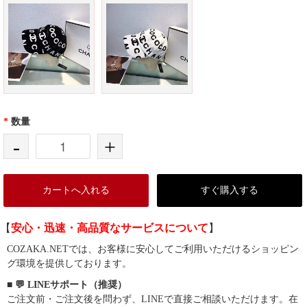
*
数量
-
+
カートへ入れる
すぐ購入する
【
安心・迅速・高品質なサービスについて
】
COZAKA.NETでは、お客様に安心してご利用いただけるショッピン
グ環境を提供しております。
■ 💬 LINEサポート（推奨）
ご注文前・ご注文後を問わず、LINEで直接ご相談いただけます。在