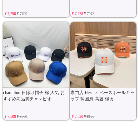
¥ 7,290
¥ 7790
¥ 7,478
¥ 7978
champion 日除け帽子 棉 人気 お
専門店 Hermes ベースボールキャ
すすめ高品質チャンピオ
ップ 韓国風 高級 棉 か
¥ 7,500
¥ 8000
¥ 7,620
¥ 8120