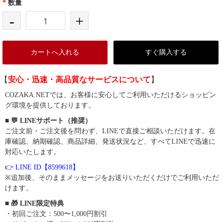
*
数量
-
+
カートへ入れる
すぐ購入する
【
安心・迅速・高品質なサービスについて
】
COZAKA.NETでは、お客様に安心してご利用いただけるショッピン
グ環境を提供しております。
■ 💬 LINEサポート（推奨）
ご注文前・ご注文後を問わず、LINEで直接ご相談いただけます。在
庫確認、納期確認、商品詳細、発送状況など、すべてLINEで迅速に
対応いたします。
👉 LINE ID【8599618】
※追加後、そのままメッセージをお送りいただくだけでご利用いただ
けます。
■ 🎁 LINE限定特典
・初回ご注文：500〜1,000円割引