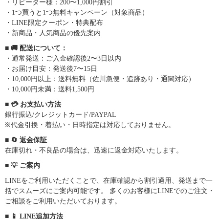
・リピーター様：200〜1,000円割引
・1つ買うと1つ無料キャンペーン（対象商品）
・LINE限定クーポン・特典配布
・新商品・人気商品の優先案内
■ 🚚 配送について：
・通常発送：ご入金確認後2〜3日以内
・お届け目安：発送後7〜15日
・10,000円以上：送料無料（佐川急便・追跡あり・通関対応）
・10,000円未満：送料1,500円
■ 💳 お支払い方法
銀行振込/クレジットカード/PAYPAL
※代金引換・着払い・日時指定は対応しておりません。
■ 🔄 返金保証
在庫切れ・不良品の場合は、迅速に返金対応いたします。
■ 💡 ご案内
LINEをご利用いただくことで、在庫確認から割引適用、発送まで一
括でスムーズにご案内可能です。 多くのお客様にLINEでのご注文・
ご相談をご利用いただいております。
■ 📱 LINE追加方法