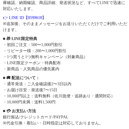
庫確認、納期確認、商品詳細、発送状況など、すべてLINEで迅速に
対応いたします。
👉 LINE ID【8599618】
※追加後、そのままメッセージをお送りいただくだけでご利用いただ
けます。
■ 🎁 LINE限定特典
・初回ご注文：500〜1,000円割引
・リピーター様：200〜1,000円割引
・1つ買うと1つ無料キャンペーン（対象商品）
・LINE限定クーポン・特典配布
・新商品・人気商品の優先案内
■ 🚚 配送について：
・通常発送：ご入金確認後2〜3日以内
・お届け目安：発送後7〜15日
・10,000円以上：送料無料（佐川急便・追跡あり・通関対応）
・10,000円未満：送料1,500円
■ 💳 お支払い方法
銀行振込/クレジットカード/PAYPAL
※代金引換・着払い・日時指定は対応しておりません。