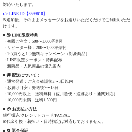
対応いたします。
👉 LINE ID【8599618】
※追加後、そのままメッセージをお送りいただくだけでご利用いただ
けます。
■ 🎁 LINE限定特典
・初回ご注文：500〜1,000円割引
・リピーター様：200〜1,000円割引
・1つ買うと1つ無料キャンペーン（対象商品）
・LINE限定クーポン・特典配布
・新商品・人気商品の優先案内
■ 🚚 配送について：
・通常発送：ご入金確認後2〜3日以内
・お届け目安：発送後7〜15日
・10,000円以上：送料無料（佐川急便・追跡あり・通関対応）
・10,000円未満：送料1,500円
■ 💳 お支払い方法
銀行振込/クレジットカード/PAYPAL
※代金引換・着払い・日時指定は対応しておりません。
■ 🔄 返金保証