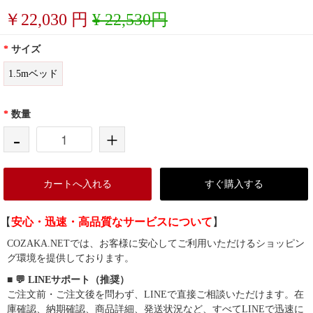
￥
22,030
円
¥ 22,530円
*
サイズ
1.5mベッド
*
数量
-
+
カートへ入れる
すぐ購入する
【
安心・迅速・高品質なサービスについて
】
COZAKA.NETでは、お客様に安心してご利用いただけるショッピン
グ環境を提供しております。
■ 💬 LINEサポート（推奨）
ご注文前・ご注文後を問わず、LINEで直接ご相談いただけます。在
庫確認、納期確認、商品詳細、発送状況など、すべてLINEで迅速に