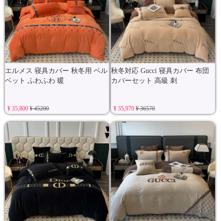
エルメス 寝具カバー 秋冬用 ベル
秋冬対応 Gucci 寝具カバー 布団
ベット ふわふわ 暖
カバーセット 高級 刺
¥ 35,800
¥ 45200
¥ 35,970
¥ 36570