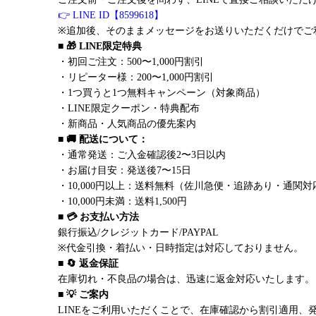
👉 LINE ID【8599618】
※追加後、そのままメッセージをお送りいただくだけでご
■ 🎁 LINE限定特典
・初回ご注文：500〜1,000円割引
・リピーター様：200〜1,000円割引
・1つ買うと1つ無料キャンペーン（対象商品）
・LINE限定クーポン・特典配布
・新商品・人気商品の優先案内
■ 🚚 配送について：
・通常発送：ご入金確認後2〜3日以内
・お届け目安：発送後7〜15日
・10,000円以上：送料無料（佐川急便・追跡あり・通関対
・10,000円未満：送料1,500円
■ 💳 お支払い方法
銀行振込/クレジットカード/PAYPAL
※代金引換・着払い・日時指定は対応しておりません。
■ 🔄 返金保証
在庫切れ・不良品の場合は、迅速に返金対応いたします。
■ 💡 ご案内
LINEをご利用いただくことで、在庫確認から割引適用、