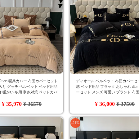
Gucci 寝具カバー 布団カバーセット
ディオール ベルベット 布団カバーセ
入り グッチ ベルベット ベッド用品
感 ベッド用品 ブラック おしゃれ dio
 暖かい 冬用 寒さ対策 ベッドカバ
ーセット メンズ 可愛い ブランド 布
れ 洗える 保温 静電気防止 丸洗いOK
シーツカバー 枕カバー 4点セット 大
¥ 35,970
¥ 36570
¥ 36,000
¥ 37500
り 洗濯可 秋冬対応
-21%