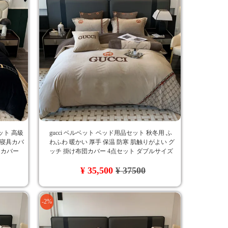
ット 高級
gucci ベルベット ベッド用品セット 秋冬用 ふ
r 寝具カバ
わふわ 暖かい 厚手 保温 防寒 肌触りがよい グ
団カバー
ッチ 掛け布団カバー 4点セット ダブルサイズ
判 刺繍入
刺繍ロゴ おしゃれ
¥ 35,500
¥ 37500
-2%