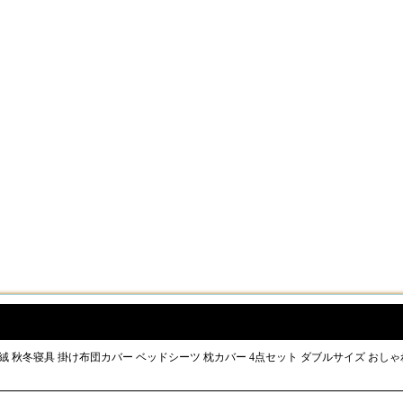
ー 水晶絨 秋冬寝具 掛け布団カバー ベッドシーツ 枕カバー 4点セット ダブルサイズ おし