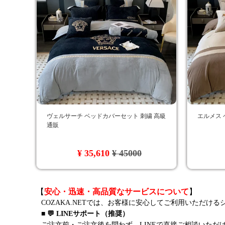
ヴェルサーチ ベッドカバーセット 刺繍 高級
エルメス 
通販
¥ 35,610
¥ 45000
【
安心・迅速・高品質なサービスについて
】
COZAKA.NETでは、お客様に安心してご利用いただけ
■ 💬 LINEサポート（推奨）
ご注文前・ご注文後を問わず、LINEで直接ご相談いただ