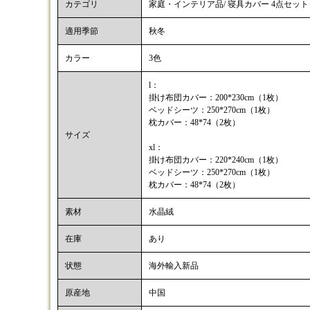
カテゴリ
家庭・インテリア品/ 寝具カバー 4点セット
適用季節
秋冬
カラー
3色
l：
掛け布団カバー：200*230cm（1枚）
ベッドシーツ：250*270cm（1枚）
枕カバー：48*74（2枚）
サイズ
xl：
掛け布団カバー：220*240cm（1枚）
ベッドシーツ：250*270cm（1枚）
枕カバー：48*74（2枚）
素材
水晶絨
在庫
あり
状態
海外輸入新品
原産地
中国