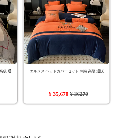
高級 通
エルメス ベッドカバーセット 刺繍 高級 通販
¥ 35,670
¥ 36270
で迅速に対応いたします。