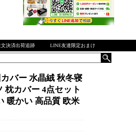
注文決済出荷追跡
LINE友達限定おまけ
布団カバー 水晶絨 秋冬寝
 枕カバー 4点セット
 暖かい 高品質 欧米