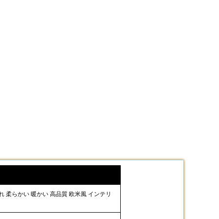
ゃれ 柔らかい 暖かい 高品質 欧米風 インテリ