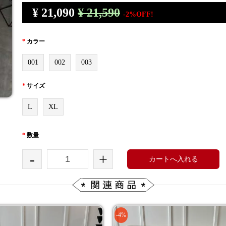
¥
21,090
¥ 21,590
-2%OFF!
*
カラー
001
002
003
*
サイズ
L
XL
*
数量
-
+
カートへ入れる
-4%