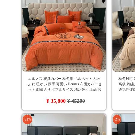
エルメス 寝具カバー 秋冬用 ベルベット ふわ
秋冬対応 
ふわ 暖かい 厚手 可愛い Hermes 布団カバーセ
高級 刺繍
ット 刺繍入り ダブルサイズ 洗い替え 上品 お
通気性抜群
しゃれ
ー おしゃ
¥ 35,800
¥ 45200
-21%
-2%