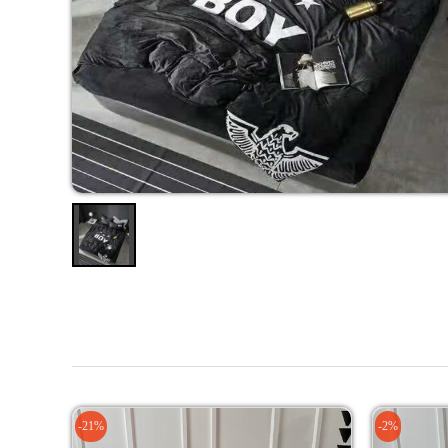
-21%
-2%