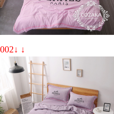
002↓ ↓