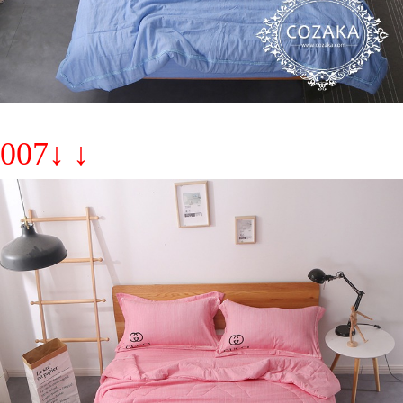
007↓ ↓