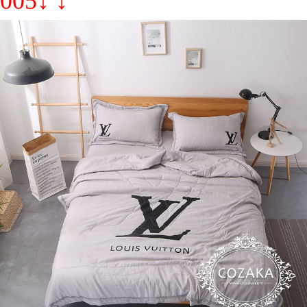
005↓ ↓