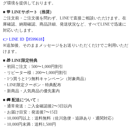
グ環境を提供しております。
■ 💬 LINEサポート（推奨）
ご注文前・ご注文後を問わず、LINEで直接ご相談いただけます。在
庫確認、納期確認、商品詳細、発送状況など、すべてLINEで迅速に
対応いたします。
👉 LINE ID【8599618】
※追加後、そのままメッセージをお送りいただくだけでご利用いただ
けます。
■ 🎁 LINE限定特典
・初回ご注文：500〜1,000円割引
・リピーター様：200〜1,000円割引
・1つ買うと1つ無料キャンペーン（対象商品）
・LINE限定クーポン・特典配布
・新商品・人気商品の優先案内
■ 🚚 配送について：
・通常発送：ご入金確認後2〜3日以内
・お届け目安：発送後7〜15日
・10,000円以上：送料無料（佐川急便・追跡あり・通関対応）
・10,000円未満：送料1,500円