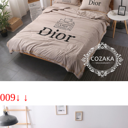
009↓ ↓