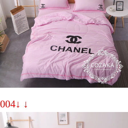
004↓ ↓