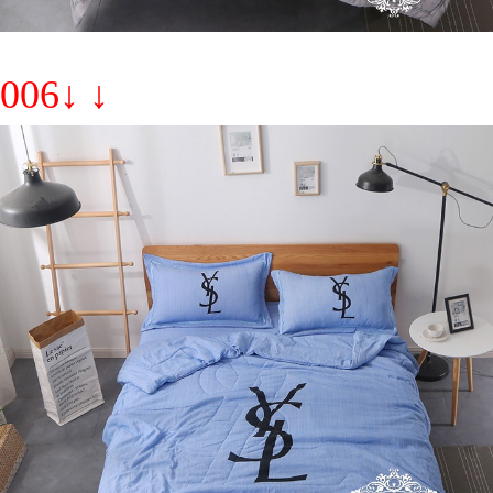
006↓ ↓