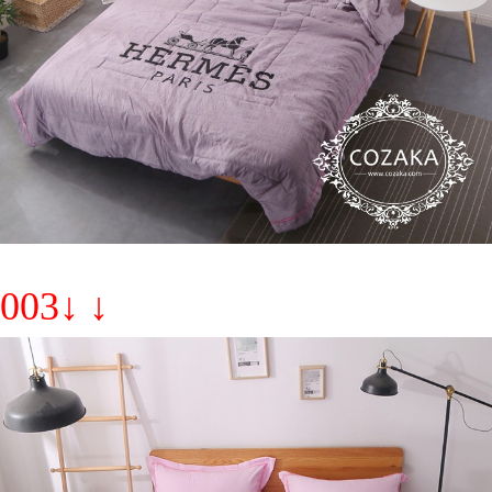
003↓ ↓