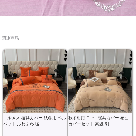
関連商品
エルメス 寝具カバー 秋冬用 ベル
秋冬対応 Gucci 寝具カバー 布団
ベット ふわふわ 暖
カバーセット 高級 刺