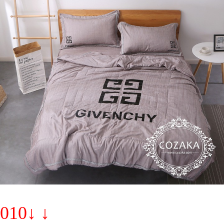
010↓ ↓