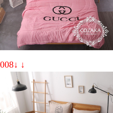
008↓ ↓