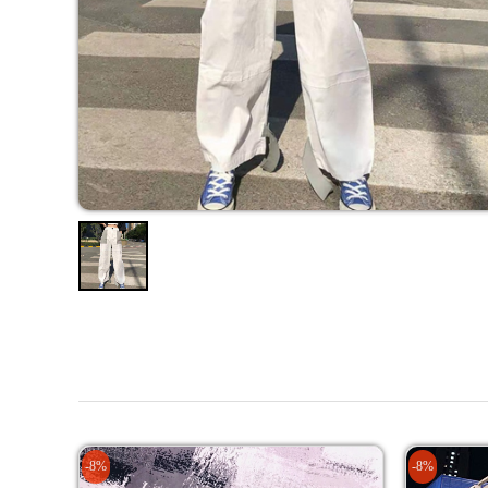
-8%
-8%