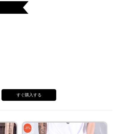
すぐ購入する
-8%