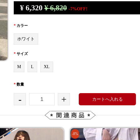
¥
6,320
¥ 6,820
-7%OFF!
*
カラー
ホワイト
*
サイズ
M
L
XL
*
数量
-
+
カートへ入れる
-8%