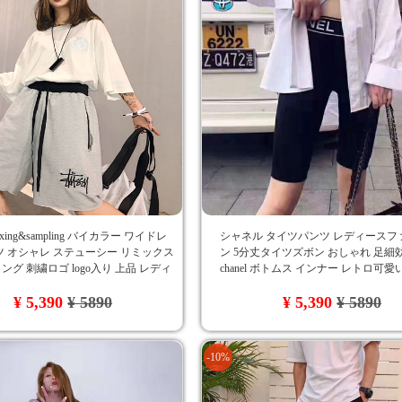
remixing&sampling バイカラー ワイドレ
シャネル タイツパンツ レディースフ
 オシャレ ステューシー リミックス
ン 5分丈タイツズボン おしゃれ 足細
ング 刺繍ロゴ logo入り 上品 レディ
chanel ボトムス インナー レトロ可愛
ッション ブランド
ド logo入り ロゴ付き 直履き 短パン
¥ 5,390
¥ 5890
¥ 5,390
¥ 5890
-10%