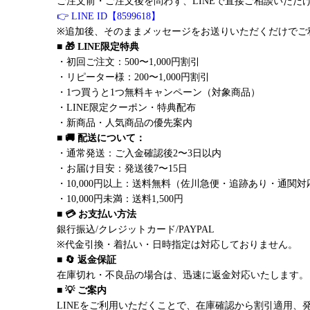
ご注文前・ご注文後を問わず、LINEで直接ご相談いただ
👉 LINE ID【8599618】
※追加後、そのままメッセージをお送りいただくだけでご
■ 🎁 LINE限定特典
・初回ご注文：500〜1,000円割引
・リピーター様：200〜1,000円割引
・1つ買うと1つ無料キャンペーン（対象商品）
・LINE限定クーポン・特典配布
・新商品・人気商品の優先案内
■ 🚚 配送について：
・通常発送：ご入金確認後2〜3日以内
・お届け目安：発送後7〜15日
・10,000円以上：送料無料（佐川急便・追跡あり・通関対
・10,000円未満：送料1,500円
■ 💳 お支払い方法
銀行振込/クレジットカード/PAYPAL
※代金引換・着払い・日時指定は対応しておりません。
■ 🔄 返金保証
在庫切れ・不良品の場合は、迅速に返金対応いたします。
■ 💡 ご案内
LINEをご利用いただくことで、在庫確認から割引適用、