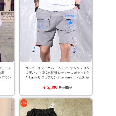
ァッショ
コンバース カーゴハーフパンツ オシャレ メン
効果
ズ 半パンツ 夏 2色展開 レディース ポケット付
い ブラン
き logo入り ロゴプリント converse ボトムス か
っこいい オーバーサイズ
¥ 5,390
¥ 5890
-7%