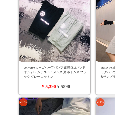
converse カーゴハーフパンツ 蓄光ロゴバンド
stussy 
オシャレ カッコイイ メンズ 夏 ボトムス ブラ
ッグパンツ
ック グレー コットン
&サンプリ
ースファ
¥ 5,390
¥ 5890
-10%
-11%