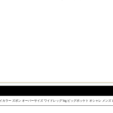
 バイカラー ズボン オーバーサイズ ワイドレッグ big ビッグポッケト オシャレ メンズ