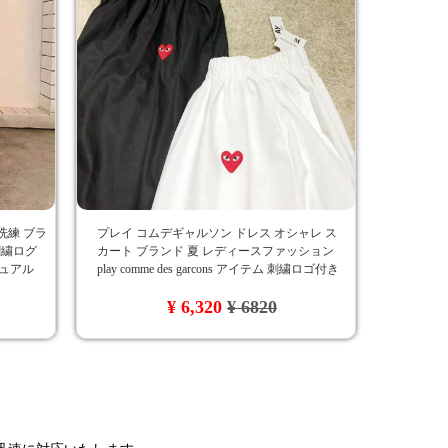
 洗練 ブラ
プレイ コムデギャルソン ドレス オシャレ ス
刺繍ログ
カート ブランド 夏 レディースファッション
ジュアル
play comme des garcons アイテム 刺繍ロゴ付き
海外
インスタ映え
¥ 6,320
¥ 6820