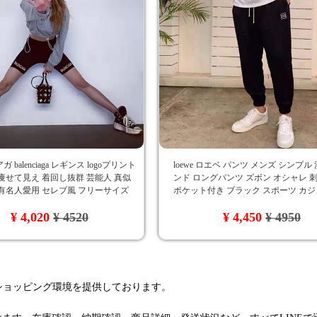
 balenciaga レギンス logoプリント
loewe ロエベ パンツ メンズ シンプル
痩せて見え 着回し抜群 芸能人 真似
ンド ロングパンツ ズボン オシャレ 
有名人愛用 セレブ風 フリーサイズ
ポケット付き ブラック スポーツ カ
春 夏 ワイドパンツ カッコイイ 人気 
¥ 4,020
¥ 4520
¥ 4,450
¥ 4950
るショッピング環境を提供しております。