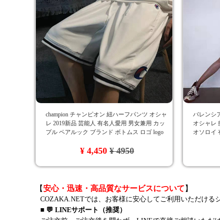
champion チャンピオン 紐ハーフパンツ オシャ
バレンシアガ
レ 2019新品 芸能人 有名人愛用 男女兼用 カッ
オシャレ 
プル ペアルック ブランド ボトムス ロゴ logo
オソロイ 
付き メンズ レディース オーバーサイズ ホワ
流行
¥ 4,450
¥ 4950
イト ブランド
【
安心・迅速・高品質なサービスについて
】
COZAKA.NETでは、お客様に安心してご利用いただけ
■ 💬 LINEサポート（推奨）