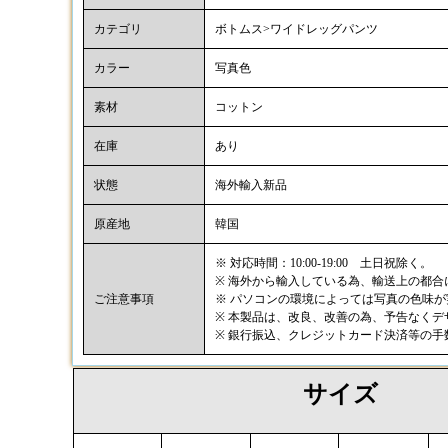
カテゴリ
ボトムス>ワイドレッグパンツ
カラー
写真色
素材
コットン
在庫
あり
状態
海外輸入新品
原産地
韓国
※ 対応時間：10:00-19:00 土日祝除く。
※ 海外から輸入している為、輸送上の都
ご注意事項
※ パソコンの環境によっては写真の色味
※ 本製品は、改良、改善の為、予告なく
※ 銀行振込、クレジットカード決済等の
サイズ