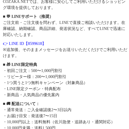
COZAKA.NETでは、お客様に安心してご利用いただけるショッピン
グ環境を提供しております。
■ 💬 LINEサポート（推奨）
ご注文前・ご注文後を問わず、LINEで直接ご相談いただけます。在
庫確認、納期確認、商品詳細、発送状況など、すべてLINEで迅速に
対応いたします。
👉 LINE ID【8599618】
※追加後、そのままメッセージをお送りいただくだけでご利用いただ
けます。
■ 🎁 LINE限定特典
・初回ご注文：500〜1,000円割引
・リピーター様：200〜1,000円割引
・1つ買うと1つ無料キャンペーン（対象商品）
・LINE限定クーポン・特典配布
・新商品・人気商品の優先案内
■ 🚚 配送について：
・通常発送：ご入金確認後2〜3日以内
・お届け目安：発送後7〜15日
・10,000円以上：送料無料（佐川急便・追跡あり・通関対応）
・10,000円未満：送料1,500円