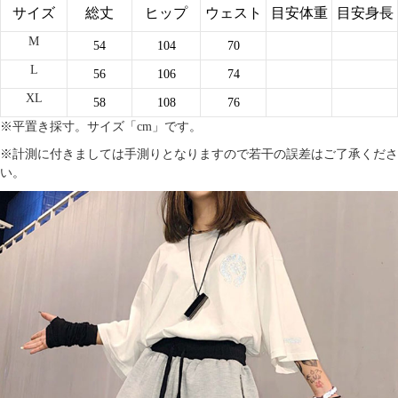
サイズ
総丈
ヒップ
ウェスト
目安体重
目安身長
M
54
104
70
L
56
106
74
XL
58
108
76
※平置き採寸。サイズ「cm」です。
※計測に付きましては手測りとなりますので若干の誤差はご了承くださ
い。