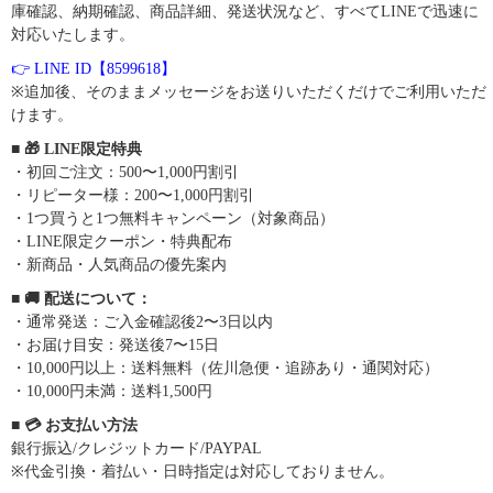
庫確認、納期確認、商品詳細、発送状況など、すべてLINEで迅速に
対応いたします。
👉 LINE ID【8599618】
※追加後、そのままメッセージをお送りいただくだけでご利用いただ
けます。
■ 🎁 LINE限定特典
・初回ご注文：500〜1,000円割引
・リピーター様：200〜1,000円割引
・1つ買うと1つ無料キャンペーン（対象商品）
・LINE限定クーポン・特典配布
・新商品・人気商品の優先案内
■ 🚚 配送について：
・通常発送：ご入金確認後2〜3日以内
・お届け目安：発送後7〜15日
・10,000円以上：送料無料（佐川急便・追跡あり・通関対応）
・10,000円未満：送料1,500円
■ 💳 お支払い方法
銀行振込/クレジットカード/PAYPAL
※代金引換・着払い・日時指定は対応しておりません。