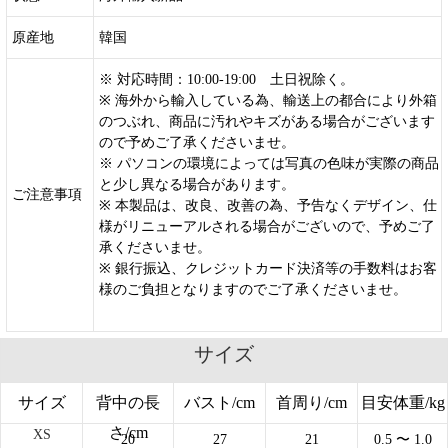
原産地
韓国
※ 対応時間：10:00-19:00 土日祝除く。
※ 海外から輸入している為、輸送上の都合により外箱
のつぶれ、商品に汚れやキズがある場合がございます
ので予めご了承くださいませ。
※ パソコンの環境によっては写真の色味が実際の商品
と少し異なる場合があります。
ご注意事項
※ 本製品は、改良、改善の為、予告なくデザイン、仕
様がリニューアルされる場合がございので、予めご了
承くださいませ。
※ 銀行振込、クレジットカード決済等の手数料はお客
様のご負担となりますのでご了承くださいませ。
サイズ
サイズ
背中の長
バスト/cm
首周り/cm
目安体重/kg
さ/cm
XS
20
27
21
0.5
〜 1.0