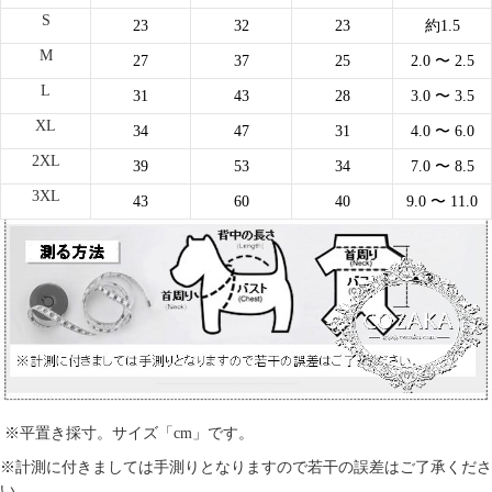
S
23
32
23
約1.5
M
27
37
25
2.0
〜 2.5
L
31
43
28
3.0
〜 3.5
XL
34
47
31
4.0
〜 6.0
2XL
39
53
34
7.0
〜 8.5
3XL
43
60
40
9.0
〜 11.0
※平置き採寸。サイズ「cm」です。
※計測に付きましては手測りとなりますので若干の誤差はご了承くださ
い。