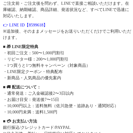
ご注文前・ご注文後を問わず、LINEで直接ご相談いただけます。在
庫確認、納期確認、商品詳細、発送状況など、すべてLINEで迅速に
対応いたします。
👉 LINE ID【8599618】
※追加後、そのままメッセージをお送りいただくだけでご利用いただ
けます。
■ 🎁 LINE限定特典
・初回ご注文：500〜1,000円割引
・リピーター様：200〜1,000円割引
・1つ買うと1つ無料キャンペーン（対象商品）
・LINE限定クーポン・特典配布
・新商品・人気商品の優先案内
■ 🚚 配送について：
・通常発送：ご入金確認後2〜3日以内
・お届け目安：発送後7〜15日
・10,000円以上：送料無料（佐川急便・追跡あり・通関対応）
・10,000円未満：送料1,500円
■ 💳 お支払い方法
銀行振込/クレジットカード/PAYPAL