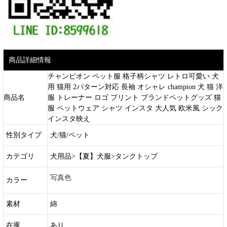
商品詳細情報
チャンピオン ペット服 格子柄シャツ レトロ可愛い 犬
用 猫用 2パターン対応 長袖 オシャレ champion 犬 猫 洋
商品名
服 トレーナー ロゴ プリント ブランドペットグッズ 猫
服 ペットウェア シャツ インスタ 大人気 欧米風 シック
インスタ映え
性別タイプ
犬/猫/ペット
カテゴリ
犬用品>【夏】犬服>タンクトップ
写真色
カラー
素材
綿
在庫
あり