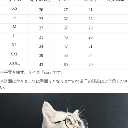
XS
20
27
21
S
23
32
23
M
27
37
25
L
31
43
28
XL
34
47
31
XXL
39
53
34
XXXL
43
60
40
※平置き採寸。サイズ「cm」です。
※計測に付きましては手測りとなりますので若干の誤差はご了承くださ
い。