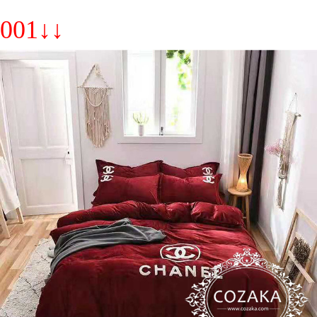
001↓↓