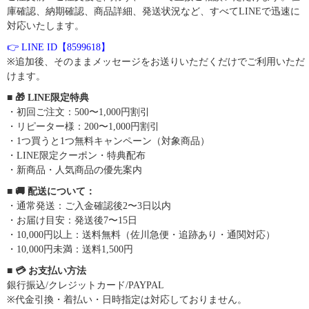
庫確認、納期確認、商品詳細、発送状況など、すべてLINEで迅速に
対応いたします。
👉 LINE ID【8599618】
※追加後、そのままメッセージをお送りいただくだけでご利用いただ
けます。
■ 🎁 LINE限定特典
・初回ご注文：500〜1,000円割引
・リピーター様：200〜1,000円割引
・1つ買うと1つ無料キャンペーン（対象商品）
・LINE限定クーポン・特典配布
・新商品・人気商品の優先案内
■ 🚚 配送について：
・通常発送：ご入金確認後2〜3日以内
・お届け目安：発送後7〜15日
・10,000円以上：送料無料（佐川急便・追跡あり・通関対応）
・10,000円未満：送料1,500円
■ 💳 お支払い方法
銀行振込/クレジットカード/PAYPAL
※代金引換・着払い・日時指定は対応しておりません。