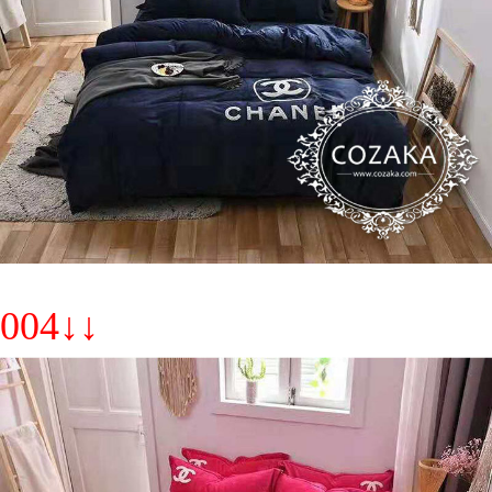
004↓↓