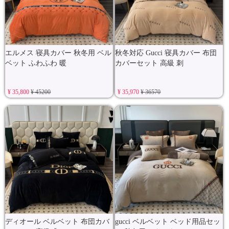
エルメス 寝具カバー 秋冬用 ベル
秋冬対応 Gucci 寝具カバー 布団
ベット ふわふわ 暖
カバーセット 高級 刺
¥ 35,800
¥ 45200
¥ 35,970
¥ 36570
ディオール ベルベット 布団カバ
gucci ベルベット ベッド用品セッ