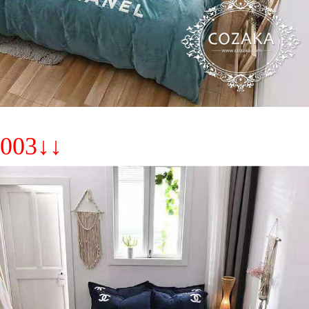
003↓↓