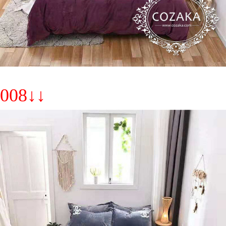
008↓↓