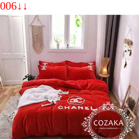
006↓↓