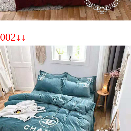
002↓↓