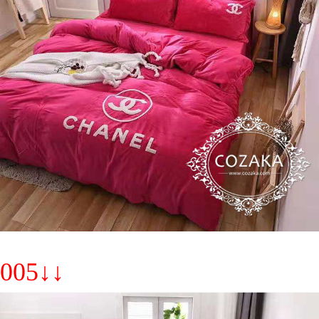
005↓↓