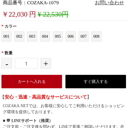
商品番号：COZAKA-1079
お問い合わせ
￥
22,030
円
¥ 22,530円
*
カラー
001
002
003
004
005
006
007
008
*
数量
-
+
カートへ入れる
すぐ購入する
【
安心・迅速・高品質なサービスについて
】
COZAKA.NETでは、お客様に安心してご利用いただけるショッピン
グ環境を提供しております。
■ 💬 LINEサポート（推奨）
ご注文前・ご注文後を問わず、LINEで直接ご相談いただけます。在