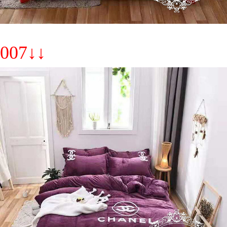
007↓↓