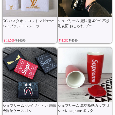
GG バスタオル コットン Hermes
シュプリーム 魔法瓶 420ml 不規
ハイブランド レストラ
則表面 おしゃれ ブラ
¥ 13,590
¥ 14090
¥ 4,080
¥ 4580
シュプリーム×ルイヴィトン 運転
シュプリーム 真空断熱カップ オ
免許証ケース オシ
シャレ supreme ボック