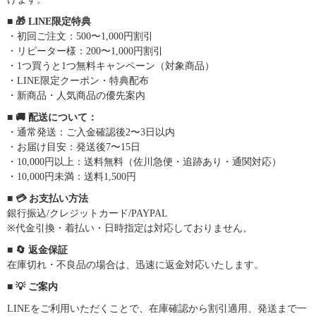
■ 🎁 LINE限定特典
・初回ご注文：500〜1,000円割引
・リピーター様：200〜1,000円割引
・1つ買うと1つ無料キャンペーン（対象商品）
・LINE限定クーポン・特典配布
・新商品・人気商品の優先案内
■ 🚚 配送について：
・通常発送：ご入金確認後2〜3日以内
・お届け目安：発送後7〜15日
・10,000円以上：送料無料（佐川急便・追跡あり・通関対応）
・10,000円未満：送料1,500円
■ 💳 お支払い方法
銀行振込/クレジットカード/PAYPAL
※代金引換・着払い・日時指定は対応しておりません。
■ 🔄 返金保証
在庫切れ・不良品の場合は、迅速に返金対応いたします。
■ 💡 ご案内
LINEをご利用いただくことで、在庫確認から割引適用、発送まで一