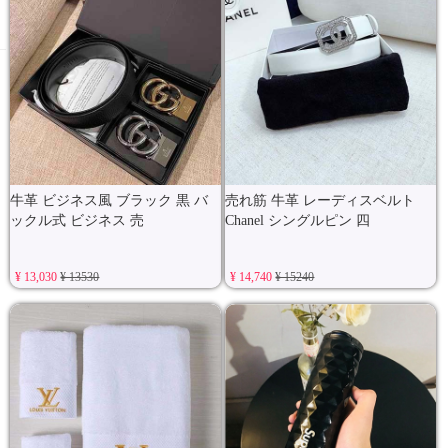
牛革 ビジネス風 ブラック 黒 バ
売れ筋 牛革 レーディスベルト
ックル式 ビジネス 売
Chanel シングルピン 四
¥ 13,030
¥ 13530
¥ 14,740
¥ 15240