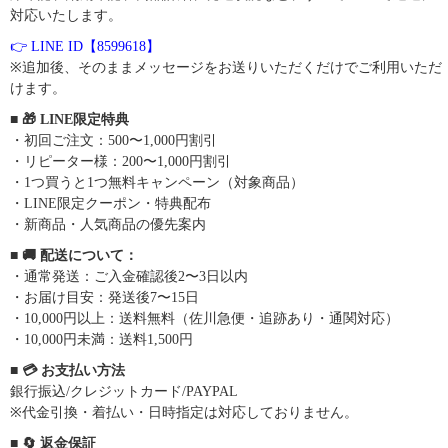
対応いたします。
👉 LINE ID【8599618】
※追加後、そのままメッセージをお送りいただくだけでご利用いただ
けます。
■ 🎁 LINE限定特典
・初回ご注文：500〜1,000円割引
・リピーター様：200〜1,000円割引
・1つ買うと1つ無料キャンペーン（対象商品）
・LINE限定クーポン・特典配布
・新商品・人気商品の優先案内
■ 🚚 配送について：
・通常発送：ご入金確認後2〜3日以内
・お届け目安：発送後7〜15日
・10,000円以上：送料無料（佐川急便・追跡あり・通関対応）
・10,000円未満：送料1,500円
■ 💳 お支払い方法
銀行振込/クレジットカード/PAYPAL
※代金引換・着払い・日時指定は対応しておりません。
■ 🔄 返金保証